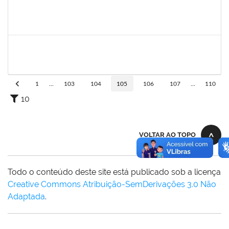
1755323
Eron Lemos Piton
Técnico
23007.00001072/2019-33
01/03/2019
29/05/2019
Concluído
286395
Josefa de Jesus Oliveira
Técnico
23007.00001795/2019-09
25/03/2019
24/05/2019
Concluído
1
...
103
104
105
106
107
...
110
10
VOLTAR AO TOPO
Todo o conteúdo deste site está publicado sob a licença
Creative Commons Atribuição-SemDerivações 3.0 Não
Adaptada
.