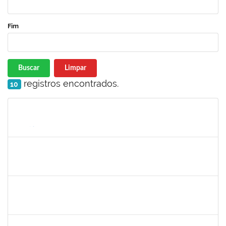
Fim
Buscar
Limpar
registros encontrados.
10
Matrícula
Nome
Cargo
Processo
Início
Fim
Status
1759148
Edinoglede Nery dos Santos
Técnico
23007.032084/2018-16
06/03/2019
05/06/2019
Concluído
Maria Bárbara Gonçalves
Técnico
23007.0003590/2019-44
06/05/2019
04/06/2019
Concluído