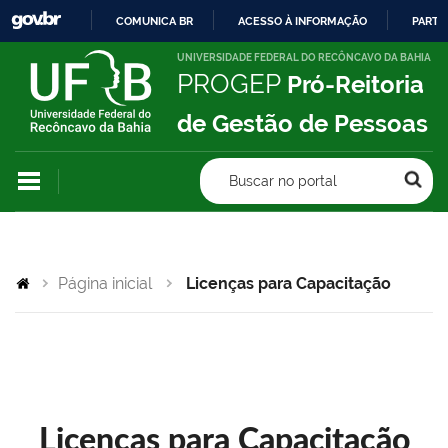
COMUNICA BR
ACESSO À INFORMAÇÃO
PARTI
IR
UNIVERSIDADE FEDERAL DO RECÔNCAVO DA BAHIA
PROGEP
Pró-Reitoria
PARA
O
de Gestão de Pessoas
CONTEÚDO
Buscar no portal
Página inicial
Licenças para Capacitação
Licenças para Capacitação