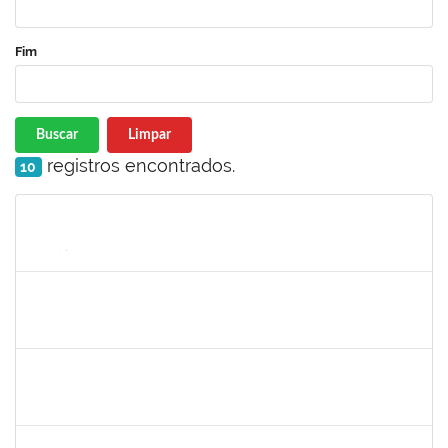
Fim
Buscar
Limpar
registros encontrados.
10
Matrícula
Nome
Cargo
Processo
Início
Fim
Status
lelia
30/11/-0001
30/11/-0001
Concluído
lelia
30/11/-0001
30/11/-0001
Concluído