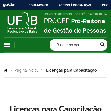
COMUNICA BR
ACESSO À INFORMAÇÃO
PARTI
IR
UNIVERSIDADE FEDERAL DO RECÔNCAVO DA BAHIA
PROGEP
Pró-Reitoria
PARA
O
de Gestão de Pessoas
CONTEÚDO
Buscar no portal
Página inicial
Licenças para Capacitação
Licenças para Capacitação