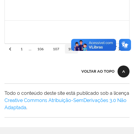
ritta
30/11/-0001
30/11/-0001
Concluído
jose alipio
30/11/-0001
30/11/-0001
Concluído
10
1
...
106
107
108
109
110
VOLTAR AO TOPO
Todo o conteúdo deste site está publicado sob a licença
Creative Commons Atribuição-SemDerivações 3.0 Não
Adaptada
.