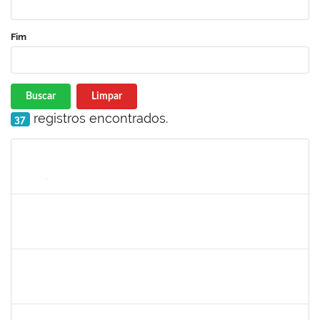
Fim
Buscar
Limpar
registros encontrados.
37
Matrícula
Nome
Cargo
Processo
Início
Fim
Status
1365967
Paulo Jackson Mota da Silveira
Técnico
23007.032338/2018-45
23/01/2019
23/03/2019
Concluído
1753230
Geraldo Ribeiro Costa Fentanes
Técnico
23007.002454/2019-64
21/02/2019
22/03/2019
Concluído