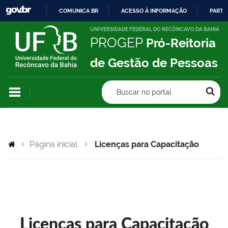
COMUNICA BR
ACESSO À INFORMAÇÃO
PARTI
IR
UNIVERSIDADE FEDERAL DO RECÔNCAVO DA BAHIA
PROGEP
Pró-Reitoria
PARA
O
de Gestão de Pessoas
CONTEÚDO
Buscar no portal
Página inicial
Licenças para Capacitação
Licenças para Capacitação