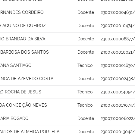
FERNANDES CORDEIRO
Docente
23007.00004631/
A AQUINO DE QUEIROZ
Docente
23007.00010474/
SIO BRANDAO DA SILVA
Docente
23007.00008877/
 BARBOSA DOS SANTOS
Docente
23007.00010021/
TANA SANTIAGO
Técnico
23007.00001630/
ENCA DE AZEVEDO COSTA
Docente
23007.00002438
LO ROCHA DE JESUS
Técnico
23007.00014094
 DA CONCEIÇÃO NEVES
Técnico
23007.00013074/
MARIA BOGADO
Docente
23007.00006022/
ARLOS DE ALMEIDA PORTELA
Docente
23007.00013042/