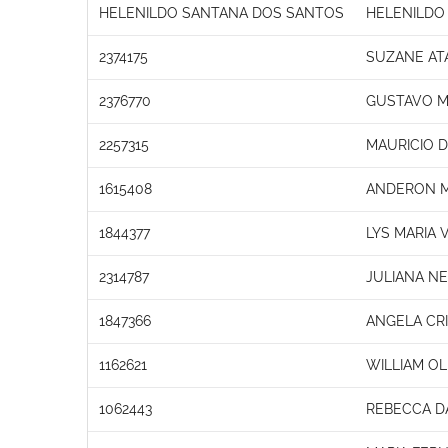
HELENILDO SANTANA DOS SANTOS
HELENILDO
2374175
SUZANE AT
2376770
GUSTAVO M
2257315
MAURICIO 
1615408
ANDERON M
1844377
LYS MARIA 
2314787
JULIANA N
1847366
ANGELA CRI
1162621
WILLIAM OL
1062443
REBECCA D