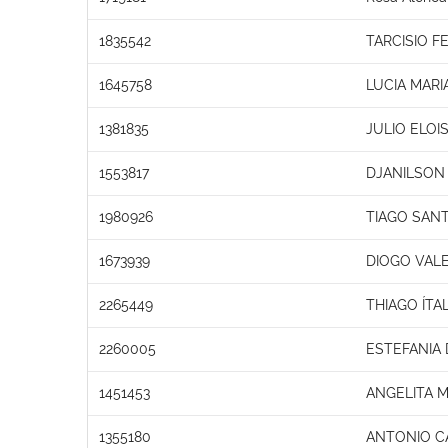
1835542
TARCISIO 
1645758
LUCIA MARI
1381835
JULIO ELOI
1553817
DJANILSON
1980926
TIAGO SAN
1673939
DIOGO VAL
2265449
THIAGO ÍTA
2260005
ESTEFANIA
1451453
ANGELITA 
1355180
ANTONIO C