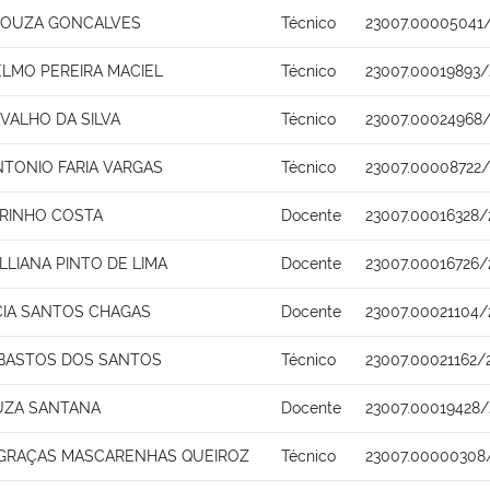
SOUZA GONCALVES
Técnico
23007.00005041/
ELMO PEREIRA MACIEL
Técnico
23007.00019893/
VALHO DA SILVA
Técnico
23007.00024968/
NTONIO FARIA VARGAS
Técnico
23007.00008722/
ARINHO COSTA
Docente
23007.00016328/
LLIANA PINTO DE LIMA
Docente
23007.00016726/
CIA SANTOS CHAGAS
Docente
23007.00021104/
 BASTOS DOS SANTOS
Técnico
23007.00021162/
UZA SANTANA
Docente
23007.00019428/
 GRAÇAS MASCARENHAS QUEIROZ
Técnico
23007.00000308