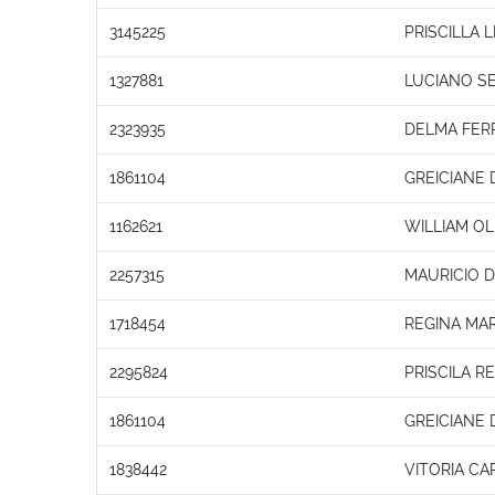
3145225
PRISCILLA
1327881
LUCIANO S
2323935
DELMA FERR
1861104
GREICIANE
1162621
WILLIAM OL
2257315
MAURICIO 
1718454
REGINA MA
2295824
PRISCILA RE
1861104
GREICIANE
1838442
VITORIA CA