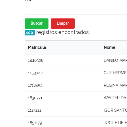
Buscar
Limpar
registros encontrados.
100
Matrícula
Nome
1446308
DANILO MA
1153042
GUILHERME
1718454
REGINA MA
1630771
WALTER DA 
1123222
IGOR SANT
1651179
JUCILEIDE 