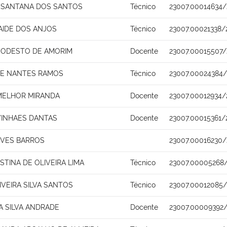
 SANTANA DOS SANTOS
Técnico
23007.00014634/
AIDE DOS ANJOS
Técnico
23007.00021338/
ODESTO DE AMORIM
Docente
23007.00015507/
DE NANTES RAMOS
Técnico
23007.00024384/
ELHOR MIRANDA
Docente
23007.00012934/
VINHAES DANTAS
Docente
23007.00015361/
EVES BARROS
23007.00016230/
STINA DE OLIVEIRA LIMA
Técnico
23007.00005268/
IVEIRA SILVA SANTOS
Técnico
23007.00012085/
A SILVA ANDRADE
Docente
23007.00009392/