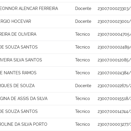
 LEONNOR ALENCAR FERREIRA
Docente
23007.00023303/
ERGIO HOCEVAR
Docente
23007.00023001/
EIRA DE OLIVEIRA
Técnico
23007.00004705
 DE SOUZA SANTOS
Técnico
23007.00002489
IVEIRA SILVA SANTOS
Técnico
23007.00012085/
DE NANTES RAMOS
Técnico
23007.00024384/
RQUES DE SOUZA
Docente
23007.00022671/
GINA DE ASSIS DA SILVA
Técnico
23007.00015518/
 DE SOUZA SANTOS
Técnico
23007.00014744/
ROLINE DA SILVA PORTO
Técnico
23007.00003277/