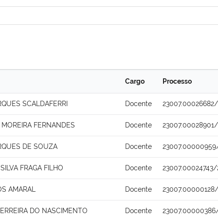
Cargo
Processo
RQUES SCALDAFERRI
Docente
23007.00026682/
 MOREIRA FERNANDES
Docente
23007.00028901/
RQUES DE SOUZA
Docente
23007.00000959
SILVA FRAGA FILHO
Docente
23007.00024743/
OS AMARAL
Docente
23007.00000128
FERREIRA DO NASCIMENTO
Docente
23007.00000386