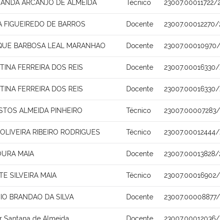
NANDA ARCANJO DE ALMEIDA
Técnico
23007.00011722/
NA FIGUEIREDO DE BARROS
Docente
23007.00012270/
IQUE BARBOSA LEAL MARANHAO
Docente
23007.00010970
STINA FERREIRA DOS REIS
Docente
23007.00016330/
STINA FERREIRA DOS REIS
Docente
23007.00016330/
STOS ALMEIDA PINHEIRO
Técnico
23007.00007283/
LIVEIRA RIBEIRO RODRIGUES
Técnico
23007.00012444/
URA MAIA
Docente
23007.00013828/
TE SILVEIRA MAIA
Técnico
23007.00016902/
SIO BRANDAO DA SILVA
Docente
23007.00008877/
r Santana de Almeida
Docente
23007.00012036/