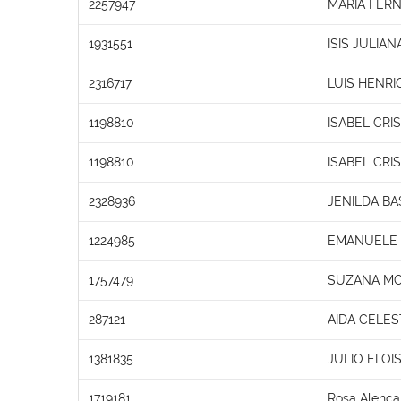
2257947
MARIA FER
1931551
ISIS JULIA
2316717
LUIS HENR
1198810
ISABEL CRI
1198810
ISABEL CRI
2328936
JENILDA BA
1224985
EMANUELE O
1757479
SUZANA MO
287121
AIDA CELES
1381835
JULIO ELOI
1719181
Rosa Alenca