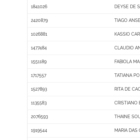
1841026
DEYSE DE 
2420879
TIAGO ANS
1026881
KASSIO CAR
1477484
CLAUDIO A
1551189
FABIOLA M
1717557
TATIANA PO
1527893
RITA DE CA
1135583
CRISTIANO
2076593
THAINE SO
1919544
MARIA DAS