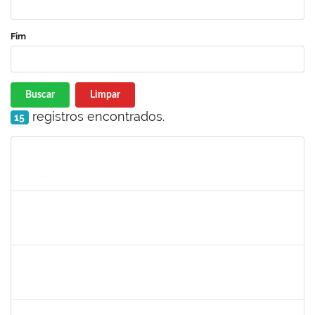
Fim
Buscar
Limpar
registros encontrados.
15
Matrícula
Nome
Cargo
Processo
Início
Fim
Status
1567617
DANIELA ABREU MATOS
Docente
23007.00000171/2026-89
01/04/2026
29/06/2026
Concluído
2183687
KLAYTON SANTANA PORTO
Docente
23007.00002345/2026-76
01/04/2026
29/06/2026
Concluído