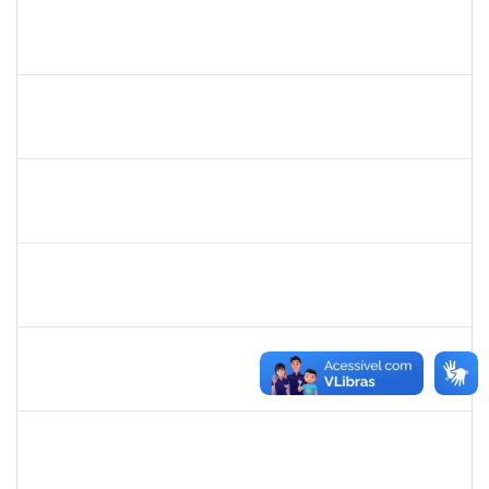
2213515
SILVIA MICHELE LOPES MACEDO
Docente
23007.00027071/2025-31
02/03/2026
30/05/2026
Concluído
1446308
DANILO MARQUES SCALDAFERRI
Docente
23007.00026682/2025-58
01/03/2026
29/05/2026
Concluído
1153042
GUILHERME MOREIRA FERNANDES
Docente
23007.00028901/2025-91
01/03/2026
29/05/2026
Concluído
1718454
REGINA MARQUES DE SOUZA
Docente
23007.00000959/2026-56
01/03/2026
29/05/2026
Concluído
1630771
WALTER DA SILVA FRAGA FILHO
Docente
23007.00024743/2025-31
01/03/2026
29/05/2026
Concluído
1123222
IGOR SANTOS AMARAL
Docente
23007.00000128/2026-86
01/03/2026
29/05/2026
Concluído