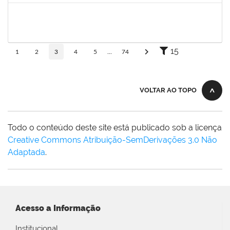
1651179
JUCILEIDE FERREIRA DO NASCIMENTO
Docente
23007.00000386/2026-07
24/02/2026
23/05/2026
Concluído
15
1
2
3
4
5
...
74
VOLTAR AO TOPO
Todo o conteúdo deste site está publicado sob a licença
Creative Commons Atribuição-SemDerivações 3.0 Não
Adaptada
.
Acesso a Informação
Institucional