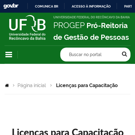
COMUNICA BR
ACESSO À INFORMAÇÃO
PARTI
IR
UNIVERSIDADE FEDERAL DO RECÔNCAVO DA BAHIA
PROGEP
Pró-Reitoria
PARA
O
de Gestão de Pessoas
CONTEÚDO
Buscar no portal
Página inicial
Licenças para Capacitação
Licenças para Capacitação