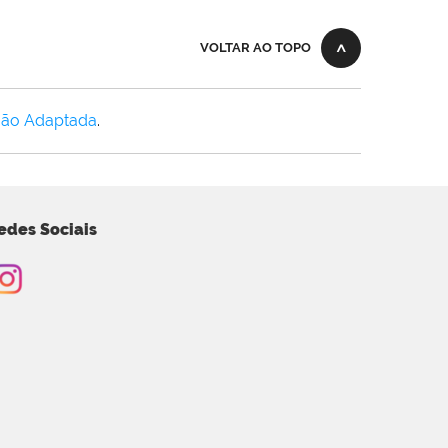
VOLTAR AO TOPO
Não Adaptada
.
edes Sociais