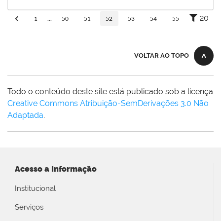
06/06/2019
Concluído
20
1
...
50
51
52
53
54
55
VOLTAR AO TOPO
Todo o conteúdo deste site está publicado sob a licença
Creative Commons Atribuição-SemDerivações 3.0 Não
Adaptada
.
Acesso a Informação
Institucional
Serviços