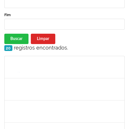
Fim
Buscar
Limpar
registros encontrados.
20
Matrícula
Nome
Cargo
Processo
Início
Fim
Status
1221903
Isabella de Matos Mendes da Silva
Docente
23007.31561/2018-72
16/04/2019
11/07/2019
Concluído
1575800
Ivete Castro Santos
Técnico
23007.0008474/2019-96
08/04/2019
07/07/2019
Concluído