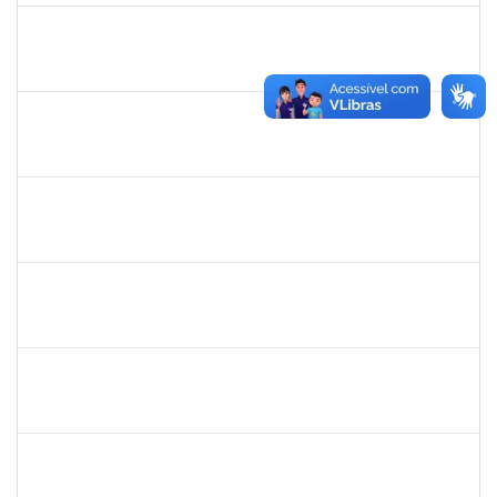
1873900
José Francisco Coutinho
Técnico
23007.00005909/2019-93
21/05/2019
19/06/2019
Concluído
1754476
Fernanda Aguiar Carneiro Martins
Docente
23007.002127/2019-66
18/03/2019
17/06/2019
Concluído
1856918
Tércio de Miranda Rogério de Souza
Técnico
23007.0011148/2019-66
13/05/2019
14/06/2019
Concluído
1836241
Rodrigo Fernandes Cunha
Técnico
23007.0010214/2019-64
13/05/2019
11/06/2019
Concluído
1651330
Ana Rita Santiago
Docente
23007.021409/2018-54
11/03/2019
10/06/2019
Concluído
1754170
François Santos de Brito
Técnico
23007.0009952/2019-57
08/05/2019