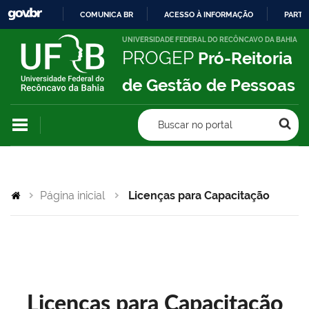
COMUNICA BR
ACESSO À INFORMAÇÃO
PARTI
IR
UNIVERSIDADE FEDERAL DO RECÔNCAVO DA BAHIA
PROGEP
Pró-Reitoria
PARA
O
de Gestão de Pessoas
CONTEÚDO
Buscar no portal
Página inicial
Licenças para Capacitação
Licenças para Capacitação