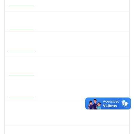
23007.00000755/2026-35
01/07/2026
28/09/2026
Em Andamento
1277032
RENATA PITOMBO CIDREIRA
Docente
23007.00002900/2026-29
01/07/2026
28/09/2026
Em Andamento
1647396
ADRIANA REGINA BAGALDO
Docente
23007.00006364/2026-09
08/06/2026
05/09/2026
Em Andamento
1273255
CAROLINE COSTA BOURBON
Docente
23007.00004668/2026-17
22/05/2026
20/08/2026
Em Andamento
2316943
MARIANGELA COSTA VIEIRA
23007.00001878/2026-75
20/05/2026
19/08/2026
Em Andamento
2387155
MICHELLE DE SANTANA XAVIER RAMOS
Docente
23007.00028959/2025-77
04/05/2026
01/07/2026
Concluído
1567617