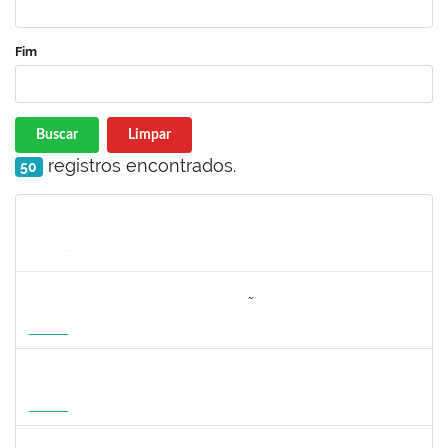
Fim
Buscar
Limpar
registros encontrados.
50
Matrícula
Nome
Cargo
Processo
Início
Fim
Status
3064953
EVANDRO DE OLIVEIRA MAGALHÃES FILHO
Docente
3007.00000880/2026-55
08/04/2027
06/07/2027
Futuro
1162621
WILLIAM OLIVEIRA SILVA SANTOS
Técnico
23007.00012085/2025-66
11/01/2027
05/02/2027
Futuro