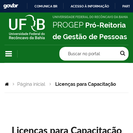
COMUNICA BR
ACESSO À INFORMAÇÃO
PARTI
IR
UNIVERSIDADE FEDERAL DO RECÔNCAVO DA BAHIA
PROGEP
Pró-Reitoria
PARA
O
de Gestão de Pessoas
CONTEÚDO
Buscar no portal
Página inicial
Licenças para Capacitação
Licenças para Capacitação