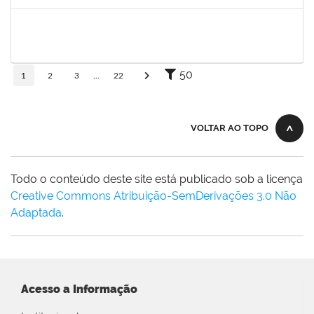
Concluído
1861104
GREICIANE DE SOUZA SANTOS
Técnico
23007.00002489/2026-68
23/03/2026
07/04/2026
Concluído
50
1
2
3
...
22
VOLTAR AO TOPO
Todo o conteúdo deste site está publicado sob a licença
Creative Commons Atribuição-SemDerivações 3.0 Não
Adaptada
.
Acesso a Informação