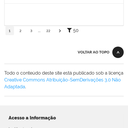
Concluído
2257315
MAURICIO DE NANTES RAMOS
Técnico
23007.00024384/2025-24
24/11/2025
21/12/2025
Concluído
50
1
2
3
...
22
VOLTAR AO TOPO
Todo o conteúdo deste site está publicado sob a licença
Creative Commons Atribuição-SemDerivações 3.0 Não
Adaptada
.
Acesso a Informação