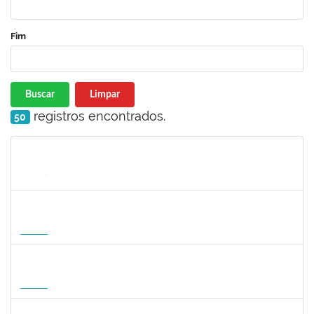
Fim
Buscar
Limpar
registros encontrados.
50
Matrícula
Nome
Cargo
Processo
Início
Fim
Status
1568651
DORIS FIRMINO RABELO
Docente
23007.00005239/2026-23
17/08/2026
14/11/2026
Futuro
1295826
PAULA HAYASI PINHO
Docente
23007.00008193/2026-96
15/08/2026
12/11/2026
Futuro