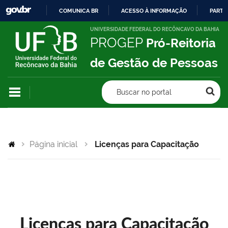
COMUNICA BR
ACESSO À INFORMAÇÃO
PARTI
IR
UNIVERSIDADE FEDERAL DO RECÔNCAVO DA BAHIA
PROGEP
Pró-Reitoria
PARA
O
de Gestão de Pessoas
CONTEÚDO
Buscar no portal
Página inicial
Licenças para Capacitação
Licenças para Capacitação