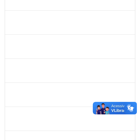
23007.00000386/2026-07
24/02/2026
23/05/2026
Concluído
3145225
PRISCILLA LEONNOR ALENCAR FERREIRA
Docente
23007.00023303/2025-14
17/02/2026
17/05/2026
Concluído
1327881
LUCIANO SERGIO HOCEVAR
Docente
23007.00023001/2025-20
15/02/2026
14/05/2026
Concluído
2323935
DELMA FERREIRA DE OLIVEIRA
Técnico
23007.00004705/2026-85
20/04/2026
04/05/2026
Concluído
1861104
GREICIANE DE SOUZA SANTOS
Técnico
23007.00002489/2026-68
23/03/2026
07/04/2026
Concluído
1162621
WILLIAM OLIVEIRA SILVA SANTOS
Técnico
23007.00012085/2025-66
18/02/2026
27/03/2026
Concluído
2257315