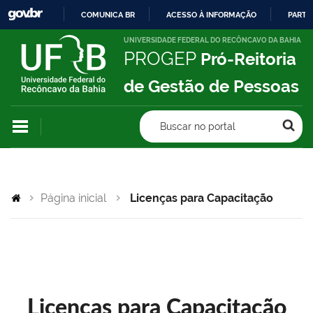
COMUNICA BR
ACESSO À INFORMAÇÃO
PARTI
IR
UNIVERSIDADE FEDERAL DO RECÔNCAVO DA BAHIA
PROGEP
Pró-Reitoria
PARA
O
de Gestão de Pessoas
CONTEÚDO
Buscar no portal
Página inicial
Licenças para Capacitação
Licenças para Capacitação