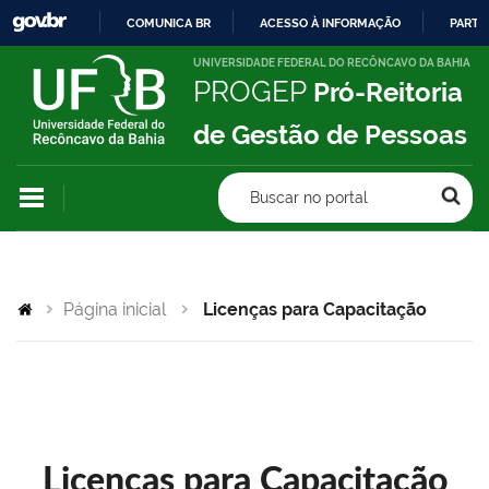
COMUNICA BR
ACESSO À INFORMAÇÃO
PARTI
IR
UNIVERSIDADE FEDERAL DO RECÔNCAVO DA BAHIA
PROGEP
Pró-Reitoria
PARA
O
de Gestão de Pessoas
CONTEÚDO
Buscar no portal
Página inicial
Licenças para Capacitação
Licenças para Capacitação