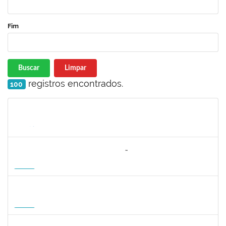
Fim
Buscar
Limpar
registros encontrados.
100
Matrícula
Nome
Cargo
Processo
Início
Fim
Status
3064953
EVANDRO DE OLIVEIRA MAGALHÃES FILHO
Docente
3007.00000880/2026-55
08/04/2027
06/07/2027
Futuro
1162621
WILLIAM OLIVEIRA SILVA SANTOS
Técnico
23007.00012085/2025-66
11/01/2027
05/02/2027
Futuro