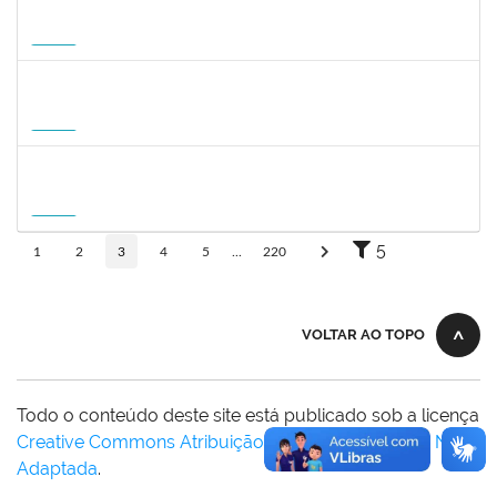
1047287
ANDREA ALICE RODRIGUES SILVA
Técnico
23007.00008924/2026-50
01/09/2026
29/11/2026
Futuro
1059750
FLAVIO AMERICO TONNETTI
Docente
23007.00009747/2026-42
01/09/2026
29/11/2026
Futuro
1215877
CLAUDIO MANOEL DUARTE DE SOUZA
Docente
23007.00007605/2026-64
21/08/2026
18/11/2026
Futuro
5
1
2
3
4
5
...
220
VOLTAR AO TOPO
Todo o conteúdo deste site está publicado sob a licença
Creative Commons Atribuição-SemDerivações 3.0 Não
Adaptada
.