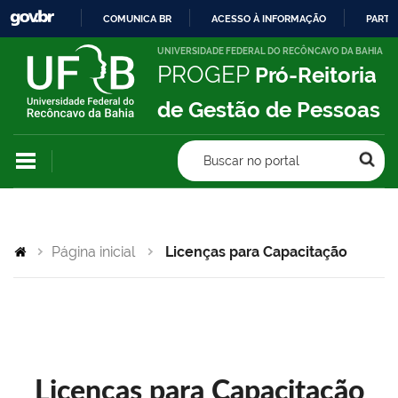
COMUNICA BR
ACESSO À INFORMAÇÃO
PARTI
IR
UNIVERSIDADE FEDERAL DO RECÔNCAVO DA BAHIA
PROGEP
Pró-Reitoria
PARA
O
de Gestão de Pessoas
CONTEÚDO
Buscar no portal
Página inicial
Licenças para Capacitação
Licenças para Capacitação