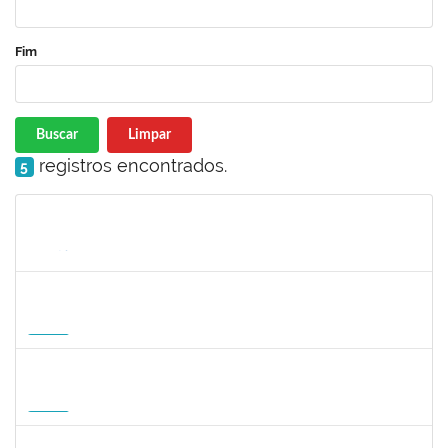
Fim
Buscar
Limpar
registros encontrados.
5
Matrícula
Nome
Cargo
Processo
Início
Fim
Status
1127040
SILVANA CARVALHO DA FONSECA
Docente
23007.00006725/2026-59
02/09/2026
30/11/2026
Futuro
1031572
TALITA ROCHA DE AQUINO
Docente
23007.00012869/2026-41
01/09/2026
30/11/2026
Futuro