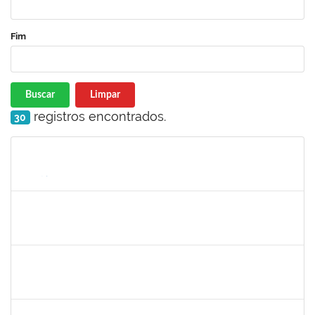
Fim
Buscar
Limpar
registros encontrados.
30
Matrícula
Nome
Cargo
Processo
Início
Fim
Status
2261057
GABRIELA MARIA CARNEIRO OLIVEIRA ALMEIDA
Técnico
23007.00012878/2025-92
04/08/2025
01/11/2025
Concluído
2257489
MARCELO DE JESUS DE AZEVEDO
Técnico
23007.00017995/2025-61
06/10/2025
31/10/2025
Concluído