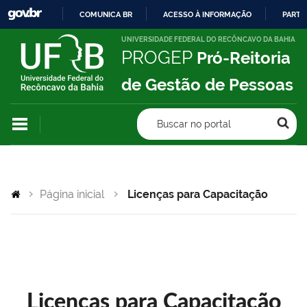
COMUNICA BR
ACESSO À INFORMAÇÃO
PARTI
IR
UNIVERSIDADE FEDERAL DO RECÔNCAVO DA BAHIA
PROGEP
Pró-Reitoria
PARA
O
de Gestão de Pessoas
CONTEÚDO
Buscar no portal
Página inicial
Licenças para Capacitação
Licenças para Capacitação