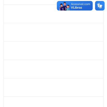
30/09/2025
Concluído
1841026
DEYSE DE SOUZA GONCALVES
Técnico
23007.00005041/2025-37
01/09/2025
30/09/2025
Concluído
2257968
TAIANE OLIVEIRA MENEZES LEITE
Técnico
23007.00011055/2025-37
01/09/2025
30/09/2025
Concluído
1861104
GREICIANE DE SOUZA SANTOS
Técnico
23007.00014744/2025-53
01/09/2025
30/09/2025
Concluído
1261571
IRACI DAS MERCES MOREIRA
Técnico
23007.00003160/2025-93
01/09/2025
30/09/2025
Concluído
1539369
SERGIO ARMANDO DINIZ GUERRA FILHO
Docente
23007.00010015/2025-84
01/07/2025
28/09/2025
Concluído
HELENILDO SANTANA DOS SANTOS
HELENILDO SANTANA DOS SANTOS
Técnico