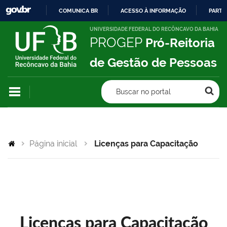
COMUNICA BR
ACESSO À INFORMAÇÃO
PARTI
IR
UNIVERSIDADE FEDERAL DO RECÔNCAVO DA BAHIA
PROGEP
Pró-Reitoria
PARA
O
de Gestão de Pessoas
CONTEÚDO
Buscar no portal
Página inicial
Licenças para Capacitação
Licenças para Capacitação