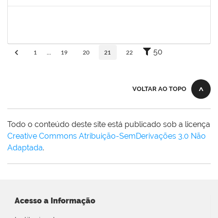
Concluído
286395
Josefa de Jesus Oliveira
Técnico
23007.00001795/2019-09
25/03/2019
24/05/2019
Concluído
50
1
...
19
20
21
22
VOLTAR AO TOPO
Todo o conteúdo deste site está publicado sob a licença
Creative Commons Atribuição-SemDerivações 3.0 Não
Adaptada
.
Acesso a Informação