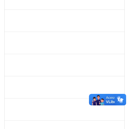
23007004772/2019-43
03/06/2019
02/07/2019
Concluído
1581481
Jadmilson da Cruz Dias
Docente
23007.2811/2019-28
01/04/2019
01/07/2019
Concluído
1844164
Sielia Barreto Brito
Docente
23007.32285/2018-21
01/04/2019
01/07/2019
Concluído
1678448
Simone Brandão Souza
Docente
23007.0005041/2019-55
01/04/2019
29/06/2019
Concluído
1739121
Alcyr César Fernandes Jr
Técnico
23007.0007565/2019-98
29/04/2019
27/06/2019
Concluído
1983553
Danilo da conceição Valverde
Técnico
23007.031311/2018-32
25/03/2019
25/06/2019
Concluído
1420815