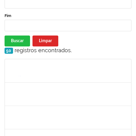
Fim
Buscar
Limpar
registros encontrados.
50
Matrícula
Nome
Cargo
Processo
Início
Fim
Status
140340
Pedro Paulo Ferreira da Silva
Técnico
23007.00003950/2019-24
13/05/2019
12/08/2019
Concluído
1781055
Caillan Farias Silva
Técnico
23007.00012176/2019-52
13/05/2019
12/08/2019
Concluído