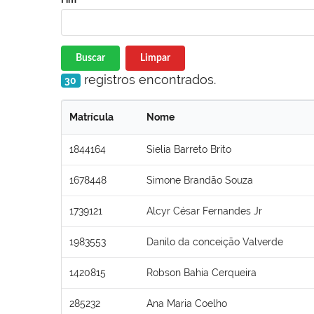
Buscar
Limpar
registros encontrados.
30
Matrícula
Nome
1844164
Sielia Barreto Brito
1678448
Simone Brandão Souza
1739121
Alcyr César Fernandes Jr
1983553
Danilo da conceição Valverde
1420815
Robson Bahia Cerqueira
285232
Ana Maria Coelho