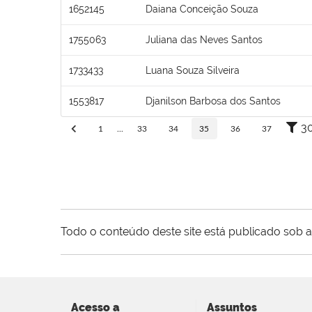
1652145
Daiana Conceição Souza
1755063
Juliana das Neves Santos
1733433
Luana Souza Silveira
1553817
Djanilson Barbosa dos Santos
3
1
...
33
34
35
36
37
Todo o conteúdo deste site está publicado sob a
Acesso a
Assuntos