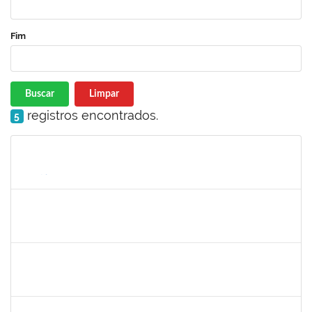
Fim
Buscar
Limpar
registros encontrados.
5
Matrícula
Nome
Cargo
Processo
Início
Fim
Status
1983553
Danilo da conceição Valverde
Técnico
23007.031311/2018-32
25/03/2019
25/06/2019
Concluído
1420815
Robson Bahia Cerqueira
Docente
23007.031751/2018-83
25/03/2019
25/06/2019
Concluído