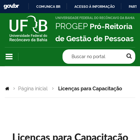
COMUNICA BR
ACESSO À INFORMAÇÃO
PARTI
IR
UNIVERSIDADE FEDERAL DO RECÔNCAVO DA BAHIA
PROGEP
Pró-Reitoria
PARA
O
de Gestão de Pessoas
CONTEÚDO
Buscar no portal
Página inicial
Licenças para Capacitação
Licenças para Capacitação