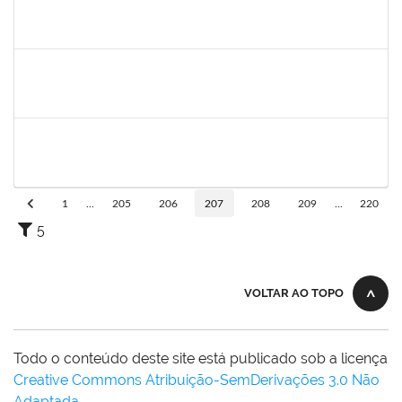
285232
Ana Maria Coelho
Técnico
23007.005420/2019-07
25/03/2019
24/06/2019
Concluído
2652407
João Maurício Dantas Batista
Técnico
23007.00009173/2019-41
23/05/2019
21/06/2019
Concluído
1873900
José Francisco Coutinho
Técnico
23007.00005909/2019-93
21/05/2019
19/06/2019
Concluído
1
...
205
206
207
208
209
...
220
5
VOLTAR AO TOPO
Todo o conteúdo deste site está publicado sob a licença
Creative Commons Atribuição-SemDerivações 3.0 Não
Adaptada
.