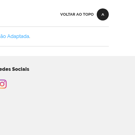
VOLTAR AO TOPO
Não Adaptada
.
edes Sociais