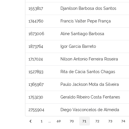
1553817
Djanilson Barbosa dos Santos
1744760
Francis Valter Pepe França
1673006
Aline Santiago Barbosa
1873764
Igor Garcia Barreto
1717024
Nilson Antonio Ferreira Roseira
1527893
Rita de Cácia Santos Chagas
1365967
Paulo Jackson Mota da Silveira
1753230
Geraldo Ribeiro Costa Fentanes
2755904
Diego Vasconcelos de Almeida
1
...
69
70
71
72
73
74