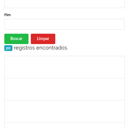
Fim
Buscar
Limpar
registros encontrados.
20
Matrícula
Nome
Cargo
Processo
Início
Fim
Status
1760100
Carlane Costa Feitosa
Técnico
23007.00005477/2019-20
23/04/2019
22/05/2019
Concluído
1661806
Milena Araujo Souza
Técnico
23007.00000920/2019-63
11/02/2019
10/05/2019
Concluído