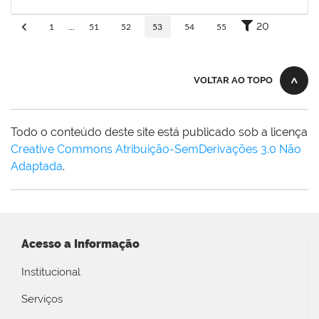
30/11/-0001
Concluído
20
1
...
51
52
53
54
55
VOLTAR AO TOPO
Todo o conteúdo deste site está publicado sob a licença
Creative Commons Atribuição-SemDerivações 3.0 Não
Adaptada
.
Acesso a Informação
Institucional
Serviços