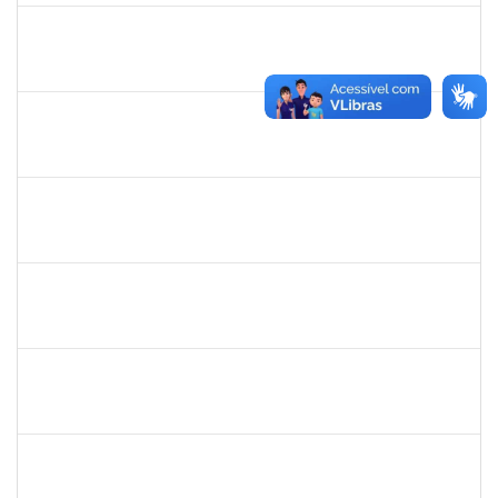
2755904
Diego Vasconcelos de Almeida
Técnico
23007.031423/2018-15
28/01/2019
13/03/2019
Concluído
1558340
Priscila Carvalho Lopes
Técnico
23007.032350/2018-12
07/01/2019
06/03/2019
Concluído
1132994
JANAINE ZDEBSKI DA SILVA
Docente
23007.00020181/2023-21
04/03/2024
01/06/0202
Concluído
1716504
Amaranta Emilia Cesar dos Santos
Docente
23007.00031476/2018-39
01/06/2019
30/11/-0001
Concluído
robson de jes
30/11/-0001
30/11/-0001
Concluído
flavia
30/11/-0001