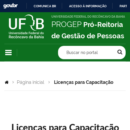
COMUNICA BR
ACESSO À INFORMAÇÃO
PARTI
IR
UNIVERSIDADE FEDERAL DO RECÔNCAVO DA BAHIA
PROGEP
Pró-Reitoria
PARA
O
de Gestão de Pessoas
CONTEÚDO
Buscar no portal
Página inicial
Licenças para Capacitação
Licenças para Capacitação