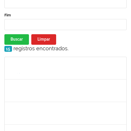
Fim
Buscar
Limpar
registros encontrados.
15
Matrícula
Nome
Cargo
Processo
Início
Fim
Status
1553817
Djanilson Barbosa dos Santos
Docente
23007.002561/2019-85
04/03/2019
05/04/2019
Concluído
1744760
Francis Valter Pepe França
Docente
23007.002250/2019-43
06/03/2019
04/04/2019
Concluído