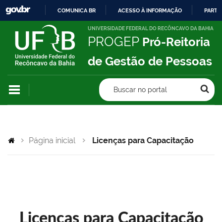
COMUNICA BR
ACESSO À INFORMAÇÃO
PARTI
IR
UNIVERSIDADE FEDERAL DO RECÔNCAVO DA BAHIA
PROGEP
Pró-Reitoria
PARA
O
de Gestão de Pessoas
CONTEÚDO
Buscar no portal
Página inicial
Licenças para Capacitação
Licenças para Capacitação