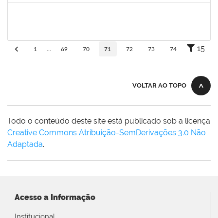
maria fabiana
30/11/-0001
30/11/-0001
Concluído
15
1
...
69
70
71
72
73
74
VOLTAR AO TOPO
Todo o conteúdo deste site está publicado sob a licença
Creative Commons Atribuição-SemDerivações 3.0 Não
Adaptada
.
Acesso a Informação
Institucional