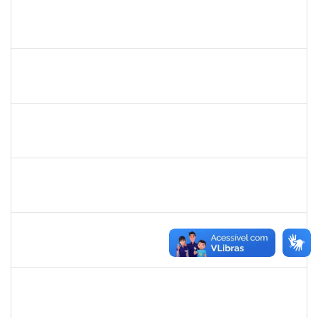
2755904
Diego Vasconcelos de Almeida
Técnico
23007.031423/2018-15
28/01/2019
13/03/2019
Concluído
1558340
Priscila Carvalho Lopes
Técnico
23007.032350/2018-12
07/01/2019
06/03/2019
Concluído
1132994
JANAINE ZDEBSKI DA SILVA
Docente
23007.00020181/2023-21
04/03/2024
01/06/0202
Concluído
1716504
Amaranta Emilia Cesar dos Santos
Docente
23007.00031476/2018-39
01/06/2019
30/11/-0001
Concluído
robson de jes
30/11/-0001
30/11/-0001
Concluído
flavia
30/11/-0001
30/11/-0001
Concluído