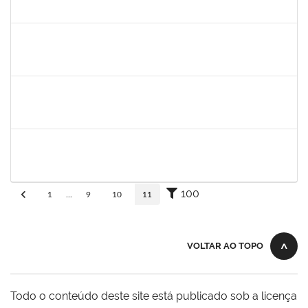
30/11/-0001
30/11/-0001
Concluído
aida
30/11/-0001
30/11/-0001
Concluído
fabricio mor
30/11/-0001
30/11/-0001
Concluído
adriele
30/11/-0001
30/11/-0001
Concluído
100
1
...
9
10
11
VOLTAR AO TOPO
Todo o conteúdo deste site está publicado sob a licença