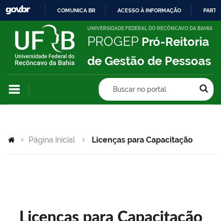
COMUNICA BR
ACESSO À INFORMAÇÃO
PARTI
IR
UNIVERSIDADE FEDERAL DO RECÔNCAVO DA BAHIA
PROGEP
Pró-Reitoria
PARA
O
de Gestão de Pessoas
CONTEÚDO
Buscar no portal
Página inicial
Licenças para Capacitação
Licenças para Capacitação