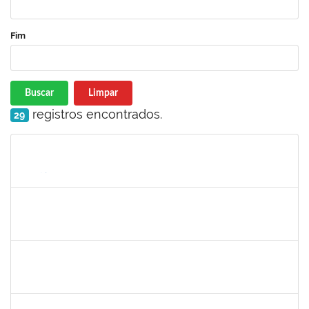
Fim
Buscar
Limpar
registros encontrados.
29
Matrícula
Nome
Cargo
Processo
Início
Fim
Status
maria fabiana
30/11/-0001
30/11/-0001
Concluído
lelia
30/11/-0001
30/11/-0001
Concluído