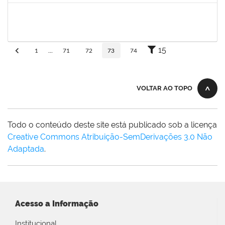
eron
30/11/-0001
30/11/-0001
Concluído
15
1
...
71
72
73
74
VOLTAR AO TOPO
Todo o conteúdo deste site está publicado sob a licença
Creative Commons Atribuição-SemDerivações 3.0 Não
Adaptada
.
Acesso a Informação
Institucional