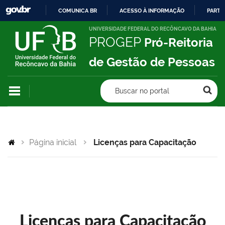
COMUNICA BR
ACESSO À INFORMAÇÃO
PARTI
IR
UNIVERSIDADE FEDERAL DO RECÔNCAVO DA BAHIA
PROGEP
Pró-Reitoria
PARA
O
de Gestão de Pessoas
CONTEÚDO
Buscar no portal
Página inicial
Licenças para Capacitação
Licenças para Capacitação