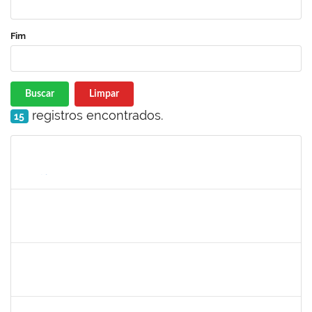
Fim
Buscar
Limpar
registros encontrados.
15
Matrícula
Nome
Cargo
Processo
Início
Fim
Status
jose alipio
30/11/-0001
30/11/-0001
Concluído
23007.00013255/2024-04
30/11/-0001
30/11/-0001
Concluído