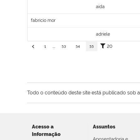
aida
fabricio mor
adriele
20
1
...
53
54
55
Todo o conteúdo deste site está publicado sob a
Acesso a
Assuntos
Informação
Aposentadoria e