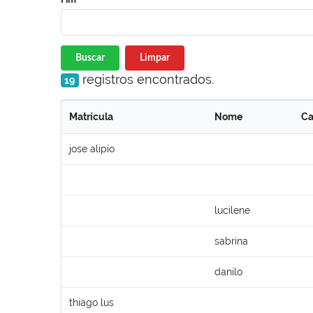
Buscar
Limpar
registros encontrados.
19
Matrícula
Nome
Ca
jose alipio
lucilene
sabrina
danilo
thiago lus