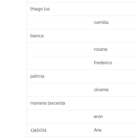
thiago lus
camilla
bianca
rosana
frederico
patrcia
silvania
mariana laxcerda
eron
1345024
Ana