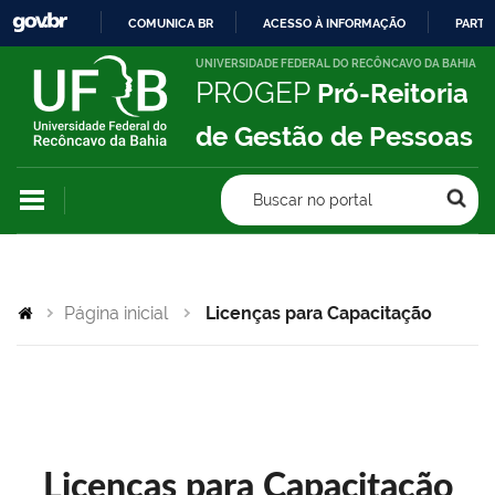
COMUNICA BR
ACESSO À INFORMAÇÃO
PARTI
IR
UNIVERSIDADE FEDERAL DO RECÔNCAVO DA BAHIA
PROGEP
Pró-Reitoria
PARA
O
de Gestão de Pessoas
CONTEÚDO
Buscar no portal
Página inicial
Licenças para Capacitação
Licenças para Capacitação