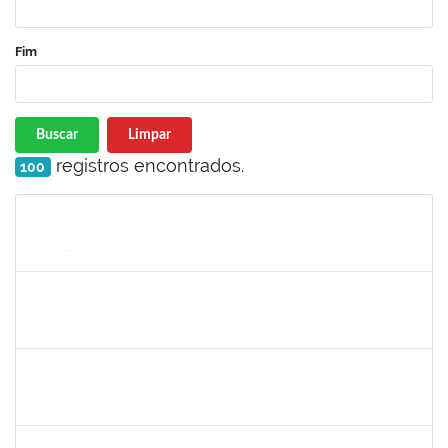
Fim
Buscar
Limpar
registros encontrados.
100
Matrícula
Nome
Cargo
Processo
Início
Fim
Status
1729652
ANA CLARA BARREIROS DOS SANTOS
23007.00010043/2025-07
01/07/2025
28/08/2025
Concluído
2257639
ADRIELE GONZAGA DE MOURA
Técnico
23007.00004903/2025-77
25/06/2025
18/08/2025
Concluído