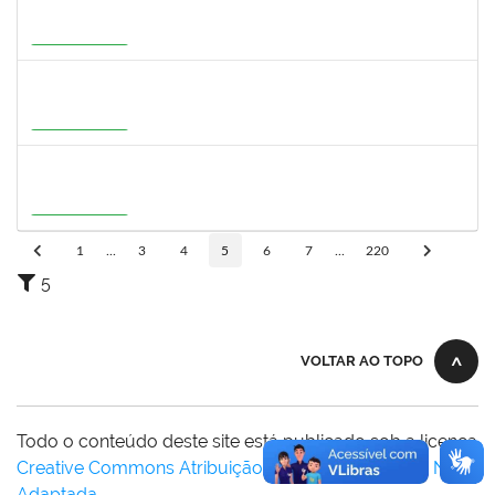
1933679
ITALO RICARDO SANTOS ALELUIA
Docente
23007.00004585/2026-27
01/08/2026
29/10/2026
Em Andamento
1716221
LEANDRO ANTONIO DE ALMEIDA
Docente
23007.00008130/2026-51
01/08/2026
29/10/2026
Em Andamento
3159765
ANA LUISA DE CASTRO COIMBRA
Docente
23007.00007639/2026-19
30/07/2026
27/10/2026
Em Andamento
1
...
3
4
5
6
7
...
220
5
VOLTAR AO TOPO
Todo o conteúdo deste site está publicado sob a licença
Creative Commons Atribuição-SemDerivações 3.0 Não
Adaptada
.