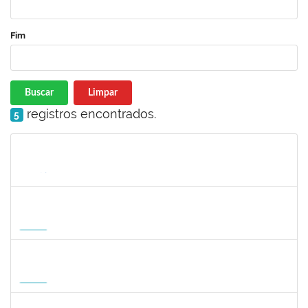
Fim
Buscar
Limpar
registros encontrados.
5
Matrícula
Nome
Cargo
Processo
Início
Fim
Status
1568651
DORIS FIRMINO RABELO
Docente
23007.00005239/2026-23
17/08/2026
14/11/2026
Futuro
1295826
PAULA HAYASI PINHO
Docente
23007.00008193/2026-96
15/08/2026
12/11/2026
Futuro