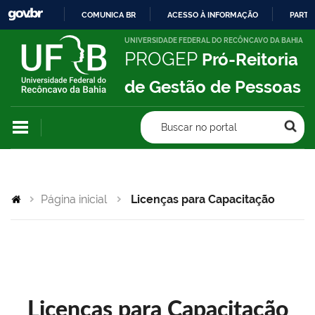
COMUNICA BR
ACESSO À INFORMAÇÃO
PARTI
IR
UNIVERSIDADE FEDERAL DO RECÔNCAVO DA BAHIA
PROGEP
Pró-Reitoria
PARA
O
de Gestão de Pessoas
CONTEÚDO
Buscar no portal
Página inicial
Licenças para Capacitação
Licenças para Capacitação