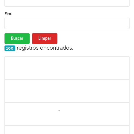
Fim
Buscar
Limpar
registros encontrados.
100
Matrícula
Nome
Cargo
Processo
Início
Fim
Status
2328145
CARINE DE JESUS SANTANA
Técnico
23007.00002973/2025-98
05/05/2025
19/05/2025
Concluído
2260005
ESTEFANIA DA CONCEIÇÃO NEVES
Técnico
23007.00025907/2024-34
22/04/2025
14/05/2025
Concluído
1771488