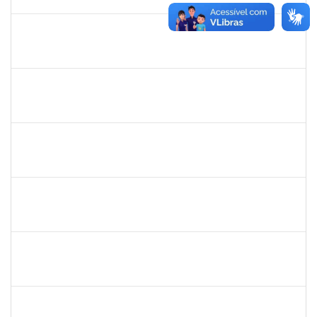
29/05/2026
Concluído
1651179
JUCILEIDE FERREIRA DO NASCIMENTO
Docente
23007.00000386/2026-07
24/02/2026
23/05/2026
Concluído
3145225
PRISCILLA LEONNOR ALENCAR FERREIRA
Docente
23007.00023303/2025-14
17/02/2026
17/05/2026
Concluído
1327881
LUCIANO SERGIO HOCEVAR
Docente
23007.00023001/2025-20
15/02/2026
14/05/2026
Concluído
2323935
DELMA FERREIRA DE OLIVEIRA
Técnico
23007.00004705/2026-85
20/04/2026
04/05/2026
Concluído
1861104
GREICIANE DE SOUZA SANTOS
Técnico
23007.00002489/2026-68
23/03/2026
07/04/2026
Concluído
1162621
WILLIAM OLIVEIRA SILVA SANTOS
Técnico