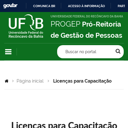
COMUNICA BR
ACESSO À INFORMAÇÃO
PARTI
IR
UNIVERSIDADE FEDERAL DO RECÔNCAVO DA BAHIA
PROGEP
Pró-Reitoria
PARA
O
de Gestão de Pessoas
CONTEÚDO
Buscar no portal
Página inicial
Licenças para Capacitação
Licenças para Capacitação