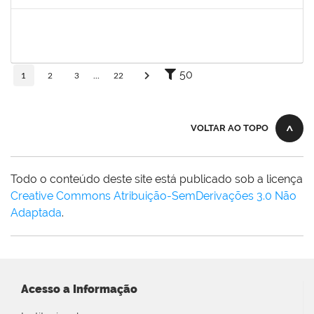
Concluído
1162621
WILLIAM OLIVEIRA SILVA SANTOS
Técnico
23007.00012085/2025-66
24/11/2025
19/12/2025
Concluído
50
1
2
3
...
22
VOLTAR AO TOPO
Todo o conteúdo deste site está publicado sob a licença
Creative Commons Atribuição-SemDerivações 3.0 Não
Adaptada
.
Acesso a Informação