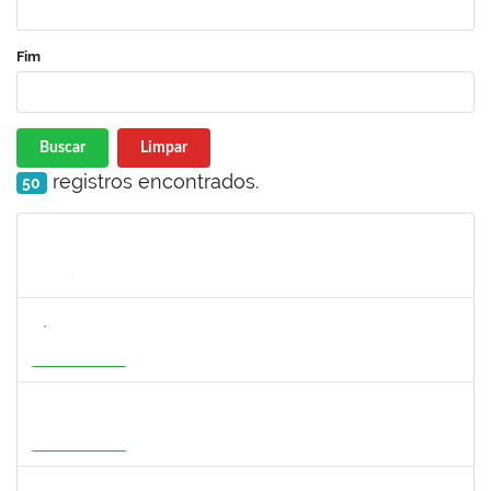
Fim
Buscar
Limpar
registros encontrados.
50
Matrícula
Nome
Cargo
Processo
Início
Fim
Status
3154134
SÁTILA SOUZA RIBEIRO
Docente
23007.00000755/2026-35
01/07/2026
28/09/2026
Em Andamento
1277032
RENATA PITOMBO CIDREIRA
Docente
23007.00002900/2026-29
01/07/2026
28/09/2026
Em Andamento