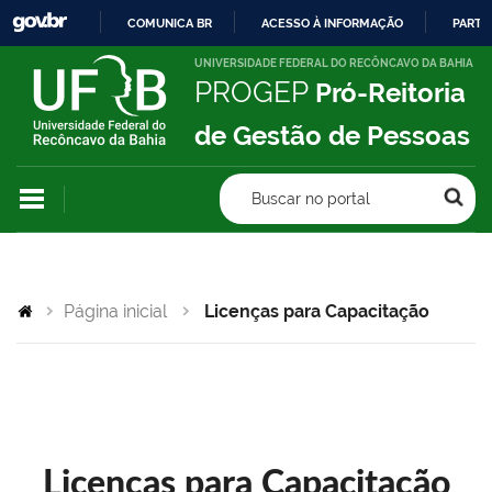
COMUNICA BR
ACESSO À INFORMAÇÃO
PARTI
IR
UNIVERSIDADE FEDERAL DO RECÔNCAVO DA BAHIA
PROGEP
Pró-Reitoria
PARA
O
de Gestão de Pessoas
CONTEÚDO
Buscar no portal
Página inicial
Licenças para Capacitação
Licenças para Capacitação