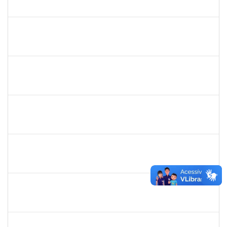
23007.00012085/2025-66
18/02/2026
27/03/2026
Concluído
2257315
MAURICIO DE NANTES RAMOS
Técnico
23007.00024384/2025-24
23/02/2026
22/03/2026
Concluído
1718454
REGINA MARQUES DE SOUZA
Docente
23007.00022671/2024-09
01/03/2025
28/02/2026
Concluído
2295824
PRISCILA REGINA DE ASSIS DA SILVA
Técnico
23007.00015518/2025-10
10/11/2025
07/02/2026
Concluído
1861104
GREICIANE DE SOUZA SANTOS
Técnico
23007.00014744/2025-53
22/12/2025
21/01/2026
Concluído
1838442
VITORIA CAROLINE DA SILVA PORTO
Técnico
23007.00003277/2025-38
08/12/2025
19/01/2026
Concluído
1841026