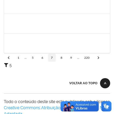
2183687
KLAYTON SANTANA PORTO
Docente
23007.00002345/2026-76
01/04/2026
29/06/2026
Concluído
1558280
JANETE DOS SANTOS
Técnico
23007.00007111/2026-16
08/06/2026
22/06/2026
Concluído
1742199
HELENI DUARTE DANTAS DE AVILA
Docente
23007.00001869/2026-27
21/04/2026
20/06/2026
Concluído
1
...
5
6
7
8
9
...
220
5
VOLTAR AO TOPO
Todo o conteúdo deste site está publicado sob a licença
Creative Commons Atribuição-SemDerivações 3.0 Não
Adaptada
.