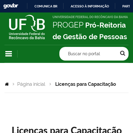
COMUNICA BR
ACESSO À INFORMAÇÃO
PARTI
IR
UNIVERSIDADE FEDERAL DO RECÔNCAVO DA BAHIA
PROGEP
Pró-Reitoria
PARA
O
de Gestão de Pessoas
CONTEÚDO
Buscar no portal
Página inicial
Licenças para Capacitação
Licenças para Capacitação