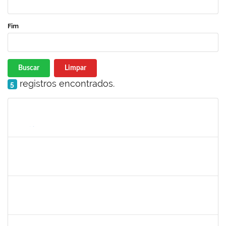
Fim
Buscar
Limpar
registros encontrados.
5
Matrícula
Nome
Cargo
Processo
Início
Fim
Status
2387155
MICHELLE DE SANTANA XAVIER RAMOS
Docente
23007.00028959/2025-77
04/05/2026
01/07/2026
Concluído
1567617
DANIELA ABREU MATOS
Docente
23007.00000171/2026-89
01/04/2026
29/06/2026
Concluído