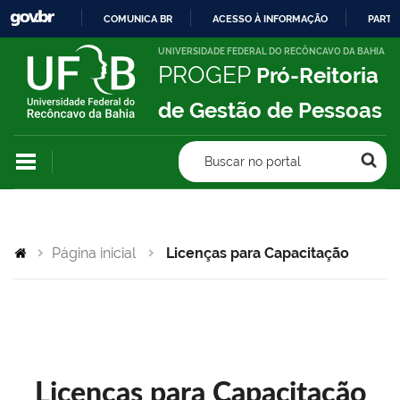
COMUNICA BR
ACESSO À INFORMAÇÃO
PARTI
IR
UNIVERSIDADE FEDERAL DO RECÔNCAVO DA BAHIA
PROGEP
Pró-Reitoria
PARA
O
de Gestão de Pessoas
CONTEÚDO
Buscar no portal
Página inicial
Licenças para Capacitação
Licenças para Capacitação