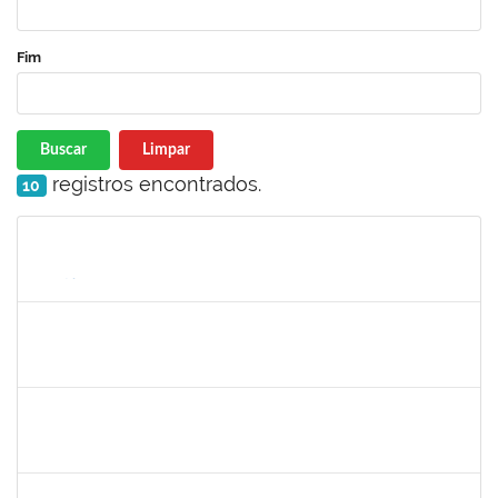
Fim
Buscar
Limpar
registros encontrados.
10
Matrícula
Nome
Cargo
Processo
Início
Fim
Status
1670376
FLORA BONAZZI PIASENTIN
Docente
23007.00026322/2025-78
16/03/2026
13/06/2026
Concluído
1526112
ELIANA SANTOS DE SOUZA
Técnico
23007.00006288/2026-24
11/05/2026
04/06/2026
Concluído