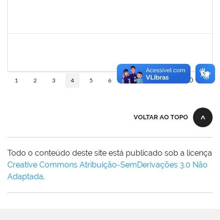
1651179
JUCILEIDE FERREIRA DO NASCIMENTO
Docente
23007.00000386/2026-07
24/02/2026
23/05/2026
Concluído
3145225
PRISCILLA LEONNOR ALENCAR FERREIRA
Docente
23007.00023303/2025-14
17/02/2026
17/05/2026
Concluído
10
1
2
3
4
5
6
...
110
VOLTAR AO TOPO
Todo o conteúdo deste site está publicado sob a licença
Creative Commons Atribuição-SemDerivações 3.0 Não
Adaptada
.