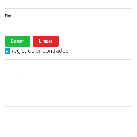
Fim
Buscar
Limpar
registros encontrados.
5
Matrícula
Nome
Cargo
Processo
Início
Fim
Status
1717557
TATIANA POLLIANA PINTO DE LIMA
Docente
23007.00016726/2025-83
01/10/2025
29/12/2025
Concluído
1527893
RITA DE CACIA SANTOS CHAGAS
Docente
23007.00021104/2025-23
01/10/2025
29/12/2025
Concluído