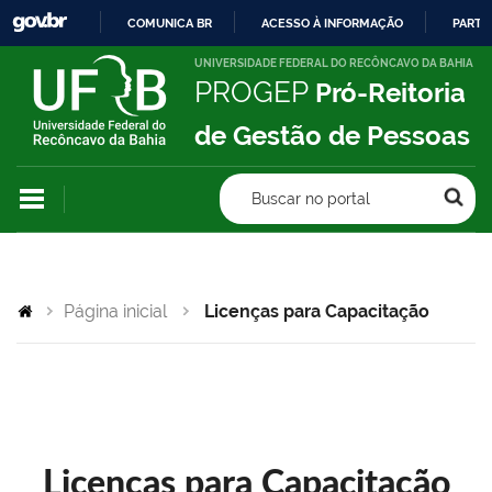
COMUNICA BR
ACESSO À INFORMAÇÃO
PARTI
IR
UNIVERSIDADE FEDERAL DO RECÔNCAVO DA BAHIA
PROGEP
Pró-Reitoria
PARA
O
de Gestão de Pessoas
CONTEÚDO
Buscar no portal
Página inicial
Licenças para Capacitação
Licenças para Capacitação