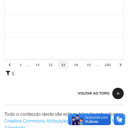
1135583
CRISTIANO BASTOS DOS SANTOS
Técnico
23007.00021162/2025-09
01/10/2025
29/12/2025
Concluído
2076593
THAINE SOUZA SANTANA
Docente
23007.00019428/2025-73
30/09/2025
28/12/2025
Concluído
1919544
MARIA DAS GRAÇAS MASCARENHAS QUEIROZ
Técnico
23007.00000308/2025-79
10/11/2025
24/12/2025
Concluído
1
...
11
12
13
14
15
...
220
5
VOLTAR AO TOPO
Todo o conteúdo deste site está publicado sob a licença
Creative Commons Atribuição-SemDerivações 3.0 Não
Adaptada
.