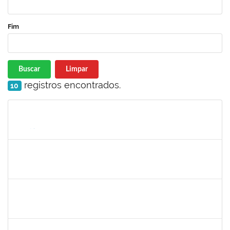
Fim
Buscar
Limpar
registros encontrados.
10
Matrícula
Nome
Cargo
Processo
Início
Fim
Status
1062443
REBECCA DA SILVA ANDRADE
Docente
23007.00009392/2025-27
16/10/2025
14/12/2025
Concluído
2257947
MARIA FERNANDA ARCANJO DE ALMEIDA
Técnico
23007.00011722/2025-70
16/09/2025
14/12/2025
Concluído