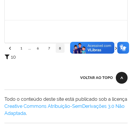
1757479
SUZANA MOURA MAIA
Docente
23007.00013828/2025-50
08/09/2025
06/12/2025
Concluído
287121
AIDA CELESTE SILVEIRA MAIA
Técnico
23007.00016902/2025-84
20/11/2025
05/12/2025
Concluído
1
...
6
7
8
9
10
...
110
10
VOLTAR AO TOPO
Todo o conteúdo deste site está publicado sob a licença
Creative Commons Atribuição-SemDerivações 3.0 Não
Adaptada
.