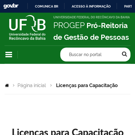
COMUNICA BR
ACESSO À INFORMAÇÃO
PARTI
IR
UNIVERSIDADE FEDERAL DO RECÔNCAVO DA BAHIA
PROGEP
Pró-Reitoria
PARA
O
de Gestão de Pessoas
CONTEÚDO
Buscar no portal
Página inicial
Licenças para Capacitação
Licenças para Capacitação