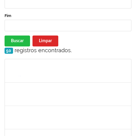
Fim
Buscar
Limpar
registros encontrados.
50
Matrícula
Nome
Cargo
Processo
Início
Fim
Status
1332587
Silvana Lúcia da Silva Lima
Docente
23007.00010479/2019-87
01/07/2019
29/08/2019
Concluído
1299507
Ana Cristina Fermino Soares
Docente
23007.00002837/2019-05
30/05/2019
29/08/2019
Concluído