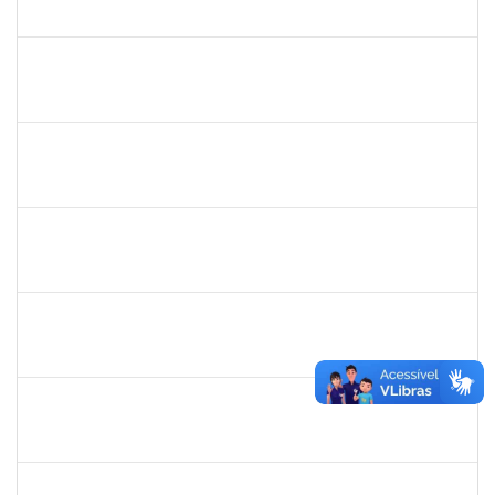
23007.002414/2019-77
22/04/2019
20/07/2019
Concluído
1761039
Andre Luiz Valverde de Carvalho
Técnico
23007.00030960/2018-03
15/04/2019
14/07/2019
Concluído
283304
Luiz Haroldo Peixoto da Silva
Técnico
23007.0008233/2019-07
15/04/2019
13/07/2019
Concluído
1221903
Isabella de Matos Mendes da Silva
Docente
23007.31561/2018-72
16/04/2019
11/07/2019
Concluído
1575800
Ivete Castro Santos
Técnico
23007.0008474/2019-96
08/04/2019
07/07/2019
Concluído
1444901
Rosemeire Mª Antonieta Motta
Docente
23007.0007437/2019-62
08/04/2019
07/07/2019
Concluído
1532399