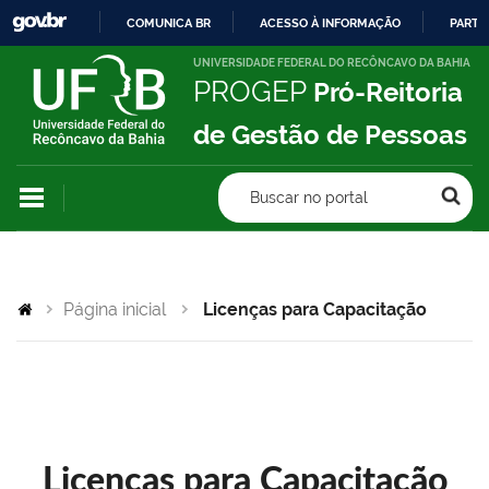
COMUNICA BR
ACESSO À INFORMAÇÃO
PARTI
IR
UNIVERSIDADE FEDERAL DO RECÔNCAVO DA BAHIA
PROGEP
Pró-Reitoria
PARA
O
de Gestão de Pessoas
CONTEÚDO
Buscar no portal
Página inicial
Licenças para Capacitação
Licenças para Capacitação