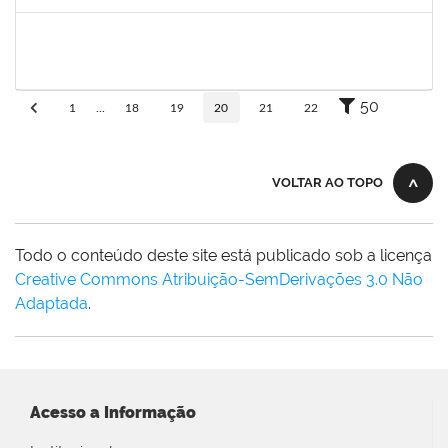
Concluído
Maria Bárbara Gonçalves
Técnico
23007.0003590/2019-44
06/05/2019
04/06/2019
Concluído
50
1
...
18
19
20
21
22
VOLTAR AO TOPO
Todo o conteúdo deste site está publicado sob a licença
Creative Commons Atribuição-SemDerivações 3.0 Não
Adaptada
.
Acesso a Informação