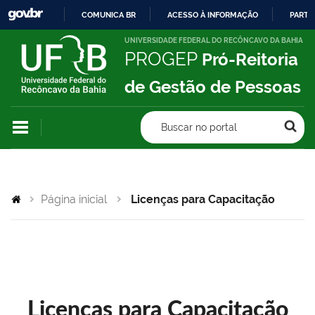
COMUNICA BR
ACESSO À INFORMAÇÃO
PARTI
IR
UNIVERSIDADE FEDERAL DO RECÔNCAVO DA BAHIA
PROGEP
Pró-Reitoria
PARA
O
de Gestão de Pessoas
CONTEÚDO
Buscar no portal
Página inicial
Licenças para Capacitação
Licenças para Capacitação