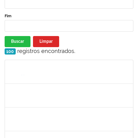
Fim
Buscar
Limpar
registros encontrados.
100
Matrícula
Nome
Cargo
Processo
Início
Fim
Status
1752889
Virgilio Justiniano dos Santos Filho
Técnico
23007.00020149/2019-24
25/05/2020
23/06/2020
Concluído
2027532
Daniel Ewerton Santos Brito
Técnico
23007.00031737/2020-70
11/05/2020
10/08/2020
Concluído