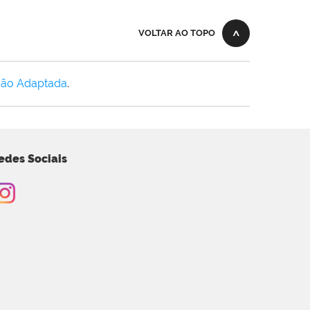
VOLTAR AO TOPO
Não Adaptada
.
edes Sociais