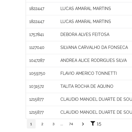
1822447
LUCAS AMARAL MARTINS
1822447
LUCAS AMARAL MARTINS
1757841
DEBORA ALVES FEITOSA
1127040
SILVANA CARVALHO DA FONSECA
1047287
ANDREA ALICE RODRIGUES SILVA
1059750
FLAVIO AMERICO TONNETTI
1031572
TALITA ROCHA DE AQUINO
1215877
CLAUDIO MANOEL DUARTE DE SO
1215877
CLAUDIO MANOEL DUARTE DE SO
15
1
2
3
...
74