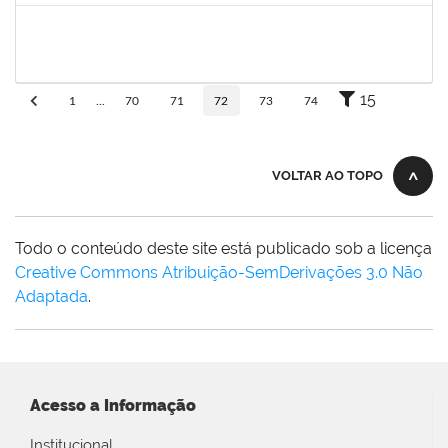
ritta
30/11/-0001
30/11/-0001
Concluído
15
1
...
70
71
72
73
74
VOLTAR AO TOPO
Todo o conteúdo deste site está publicado sob a licença
Creative Commons Atribuição-SemDerivações 3.0 Não
Adaptada
.
Acesso a Informação
Institucional