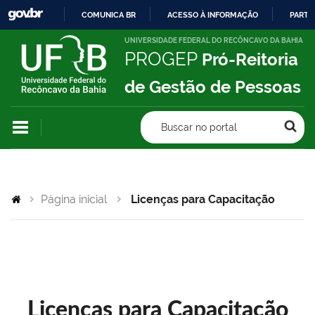
COMUNICA BR
ACESSO À INFORMAÇÃO
PARTI
IR
UNIVERSIDADE FEDERAL DO RECÔNCAVO DA BAHIA
PROGEP
Pró-Reitoria
PARA
O
de Gestão de Pessoas
CONTEÚDO
Buscar no portal
Página inicial
Licenças para Capacitação
Licenças para Capacitação