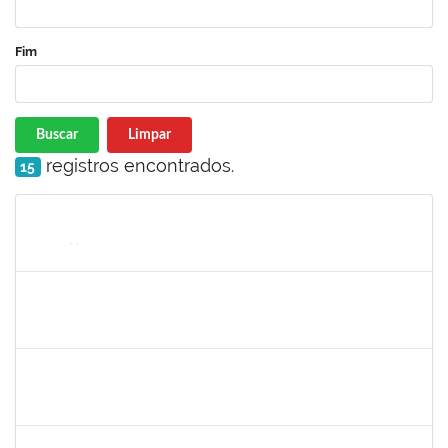
Fim
Buscar
Limpar
registros encontrados.
15
Matrícula
Nome
Cargo
Processo
Início
Fim
Status
1365967
Paulo Jackson Mota da Silveira
Técnico
23007.032338/2018-45
23/01/2019
23/03/2019
Concluído
1558340
Priscila Carvalho Lopes
Técnico
23007.032350/2018-12
07/01/2019
06/03/2019
Concluído