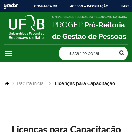
COMUNICA BR
ACESSO À INFORMAÇÃO
PARTI
IR
UNIVERSIDADE FEDERAL DO RECÔNCAVO DA BAHIA
PROGEP
Pró-Reitoria
PARA
O
de Gestão de Pessoas
CONTEÚDO
Buscar no portal
Página inicial
Licenças para Capacitação
Licenças para Capacitação