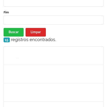
Fim
Buscar
Limpar
registros encontrados.
15
Matrícula
Nome
Cargo
Processo
Início
Fim
Status
2374175
SUZANE ATAIDE DOS ANJOS
Técnico
23007.00021338/2024-13
24/11/2025
23/12/2025
Concluído
287121
AIDA CELESTE SILVEIRA MAIA
Técnico
23007.00016902/2025-84
20/11/2025
05/12/2025
Concluído