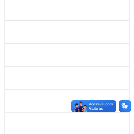
1551189
FABIOLA MARINHO COSTA
Docente
23007.00016328/2025-62
06/10/2025
31/12/2025
Concluído
2257489
MARCELO DE JESUS DE AZEVEDO
Técnico
23007.00017995/2025-61
06/10/2025
31/10/2025
Concluído
1190254
CAMILA MAIA NOGUEIRA
Técnico
23007.00019162/2025-77
06/10/2025
04/11/2025
Concluído
2420879
TIAGO ANSELMO PEREIRA MACIEL
Técnico
23007.00019893/2025-31
06/10/2025
03/01/2026
Concluído
2257623
SILVANIA CONCEICAO SILVA
Técnico
23007.00004824/2025-76
06/10/2025
04/11/2025
Concluído
1837428
DANIELE CONCEICAO MARQUES
23007.00005260/2025-41
01/10/2025
31/10/2025
Concluído