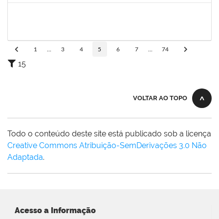
1717557
TATIANA POLLIANA PINTO DE LIMA
Docente
23007.00016726/2025-83
01/10/2025
29/12/2025
Concluído
1
...
3
4
5
6
7
...
74
15
VOLTAR AO TOPO
Todo o conteúdo deste site está publicado sob a licença
Creative Commons Atribuição-SemDerivações 3.0 Não
Adaptada
.
Acesso a Informação