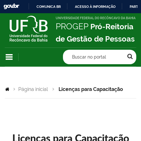
COMUNICA BR
ACESSO À INFORMAÇÃO
PARTI
IR
UNIVERSIDADE FEDERAL DO RECÔNCAVO DA BAHIA
PROGEP
Pró-Reitoria
PARA
O
de Gestão de Pessoas
CONTEÚDO
Buscar no portal
Página inicial
Licenças para Capacitação
Licenças para Capacitação