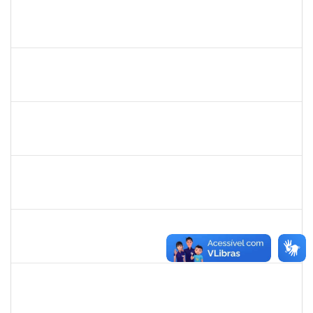
1919544
MARIA DAS GRAÇAS MASCARENHAS QUEIROZ
Técnico
23007.00028368/2019-47
02/03/2020
30/04/2020
Concluído
1334421
ALBERTO SILVA BETZLER
Docente
23007.00026698/2019-32
02/03/2020
01/06/2020
Concluído
1216603
JOSE MARCELO DANTAS DOS REIS
Docente
23007.00018472/2020-98
01/03/2020
29/05/2020
Concluído
1681601
Flávia Reis Moreira Sales
Técnico
23007.00022662/2019-73
01/03/2020
31/05/2020
Concluído
2300700030887/2019
JANAILSON OLIVEIRA CAVALCANTI
Docente
2300700030887/2019-31
01/03/2020
31/05/2020
Concluído
1742376
SIBELE DE OLIVEIRA TOZETTO KLEIN
Docente
23007.00024448/2019-60
01/03/2020
30/05/2020
Concluído