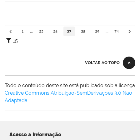
20753885
Janilson Oliviera Cavalcanti
23007.00030887/2019-31
01/03/2020
01/06/2020
Concluído
1
...
55
56
57
58
59
...
74
15
VOLTAR AO TOPO
Todo o conteúdo deste site está publicado sob a licença
Creative Commons Atribuição-SemDerivações 3.0 Não
Adaptada
.
Acesso a Informação