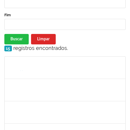
Fim
Buscar
Limpar
registros encontrados.
15
Matrícula
Nome
Cargo
Processo
Início
Fim
Status
2133468
MARTHA ROSA FIGUEIRA QUEIROZ
Docente
23007.00032061/2019-52
16/03/2020
15/06/2020
Concluído
1345024
Ana Lúcia Moreno Amor
Docente
23007.00029680/2019-28
09/03/2020
08/04/2020
Concluído