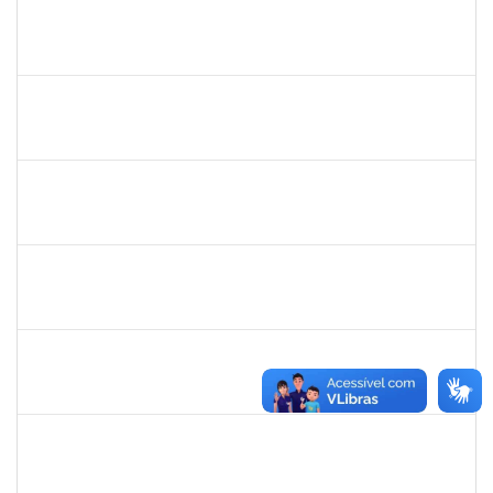
1546467
Carla Fernandes Macedo
Docente
23007.00025271/2019-52
03/02/2020
17/02/2020
Concluído
1751422
Sérgio Santos de Almeida
Técnico
23007.00025419/2019-33
03/02/2020
02/05/2020
Concluído
1557032
Zozilene Nascimento Santos Teles
Técnico
23007.00022108/2019-93
01/02/2020
13/03/2020
Concluído
1757769
Hadson de Oliveira Santos
Técnico
23007.00024137/2019-18
31/01/2020
30/04/2020
Concluído
1760269
Luciana dos Santos Sacramento
Técnico
23007.00024367/2019-16
31/01/2020
30/04/2020
Concluído
1760968
Valdir Leanderson Cirqueira de Oliveira
Técnico
23007.00026930/2019-73
31/01/2020
30/04/2020
Concluído