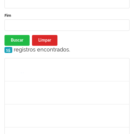
Fim
Buscar
Limpar
registros encontrados.
15
Matrícula
Nome
Cargo
Processo
Início
Fim
Status
279671
Maria Bárbara Gonçalves
Técnico
23007.00023936/2019-13
27/02/2020
27/03/2020
Concluído
2183290
Sayuri Miranda Kuratani
Técnico
2300700027888/2019-09
21/02/2020
15/05/2020
Concluído