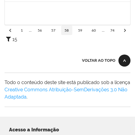
1743719
Neubler Nilo Ribeiro Cunha
Técnico
23007.00022116/2019-71
28/01/2020
21/02/2020
Concluído
1
...
56
57
58
59
60
...
74
15
VOLTAR AO TOPO
Todo o conteúdo deste site está publicado sob a licença
Creative Commons Atribuição-SemDerivações 3.0 Não
Adaptada
.
Acesso a Informação