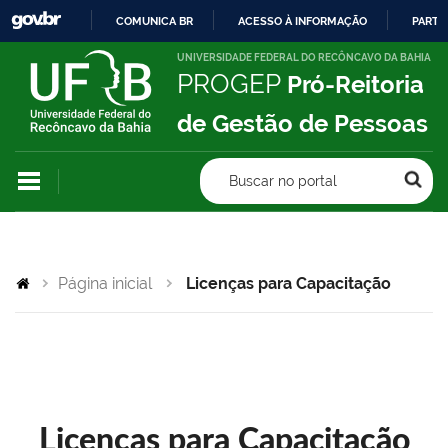
COMUNICA BR
ACESSO À INFORMAÇÃO
PARTI
IR
UNIVERSIDADE FEDERAL DO RECÔNCAVO DA BAHIA
PROGEP
Pró-Reitoria
PARA
O
de Gestão de Pessoas
CONTEÚDO
Buscar no portal
Página inicial
Licenças para Capacitação
Licenças para Capacitação