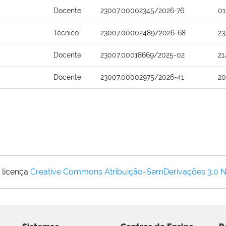
Docente
23007.00002345/2026-76
01
Técnico
23007.00002489/2026-68
23
Docente
23007.00018669/2025-02
21
Docente
23007.00002975/2026-41
20
 licença
Creative Commons Atribuição-SemDerivações 3.0 