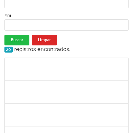
Fim
Buscar
Limpar
registros encontrados.
20
Matrícula
Nome
Cargo
Processo
Início
Fim
Status
1752889
Virgilio Justiniano dos Santos Filho
Técnico
23007.00020149/2019-24
25/05/2020
23/06/2020
Concluído
2027532
Daniel Ewerton Santos Brito
Técnico
23007.00031737/2020-70
11/05/2020
10/08/2020
Concluído