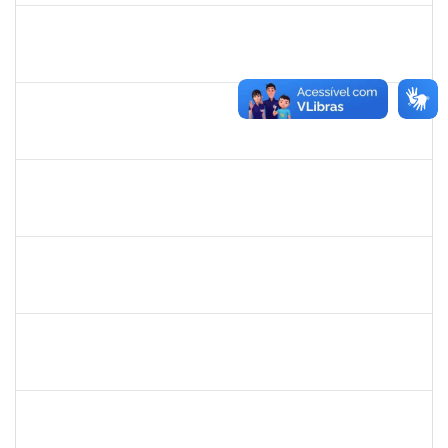
1742189
Marlon Paluch
Docente
23007.00024239/2019-77
25/03/2020
24/06/2020
Concluído
2133468
MARTHA ROSA FIGUEIRA QUEIROZ
Docente
23007.00032061/2019-52
16/03/2020
15/06/2020
Concluído
1345024
Ana Lúcia Moreno Amor
Docente
23007.00029680/2019-28
09/03/2020
08/04/2020
Concluído
1847366
Angela Cristina de Oliveira Lima
Técnico
23007.00021802/2019-13
02/03/2020
01/06/2020
Concluído
1885091
Eliene Rodrigues Silva
Técnico
23007.00022043/2019-05
02/03/2020
01/06/2020
Concluído
1672972
Josemara Brito de Jesus
Técnico
23007.00022413/2019-06
02/03/2020