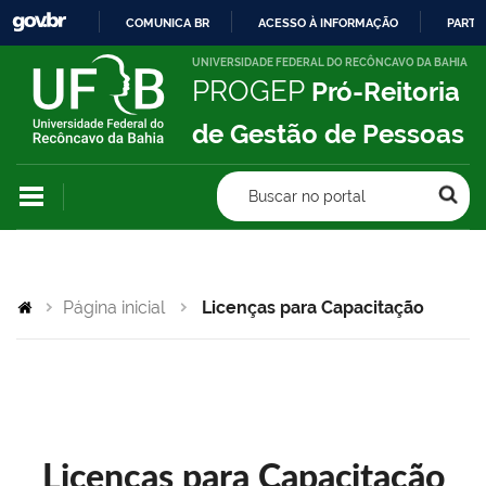
COMUNICA BR
ACESSO À INFORMAÇÃO
PARTI
IR
UNIVERSIDADE FEDERAL DO RECÔNCAVO DA BAHIA
PROGEP
Pró-Reitoria
PARA
O
de Gestão de Pessoas
CONTEÚDO
Buscar no portal
Página inicial
Licenças para Capacitação
Licenças para Capacitação