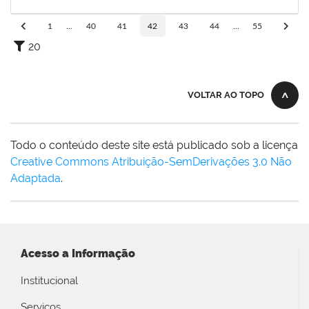
01/05/2020
Concluído
1
...
40
41
42
43
44
...
55
20
VOLTAR AO TOPO
Todo o conteúdo deste site está publicado sob a licença
Creative Commons Atribuição-SemDerivações 3.0 Não
Adaptada
.
Acesso a Informação
Institucional
Serviços