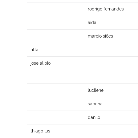
rodrigo fernandes
aida
marcio siões
ritta
jose alipio
lucilene
sabrina
danilo
thiago lus