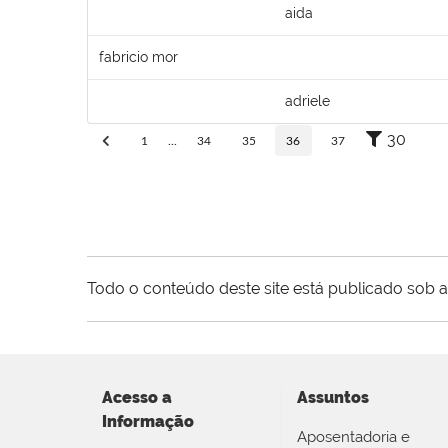
aida
fabricio mor
adriele
30
1
...
34
35
36
37
Todo o conteúdo deste site está publicado sob a
Acesso a
Assuntos
Informação
Aposentadoria e