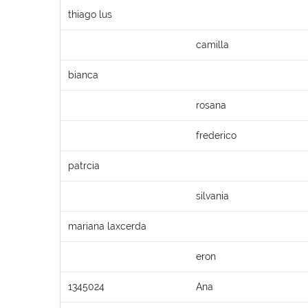
thiago lus
camilla
bianca
rosana
frederico
patrcia
silvania
mariana laxcerda
eron
1345024
Ana