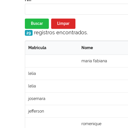
Buscar
Limpar
registros encontrados.
29
Matrícula
Nome
maria fabiana
lelia
lelia
josemara
jefferson
romenique