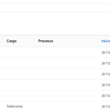
Cargo
Processo
Iníci
30/1
30/1
30/1
30/1
30/1
Selecione...
30/1