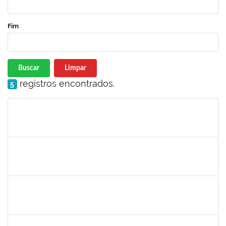
Fim
Buscar
Limpar
registros encontrados.
5
Matrícula
Nome
Cargo
Processo
Início
Fim
Status
thiago lus
30/11/-0001
30/11/-0001
Concluído
camilla
30/11/-0001
30/11/-0001
Concluído