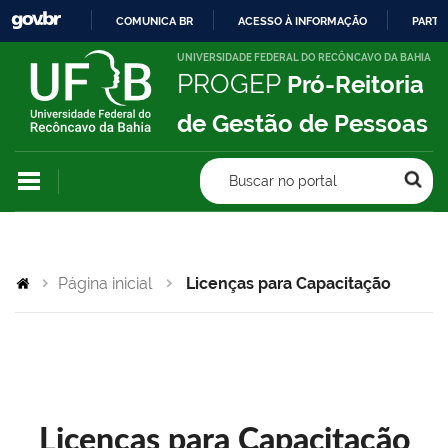
COMUNICA BR
ACESSO À INFORMAÇÃO
PARTI
IR
UNIVERSIDADE FEDERAL DO RECÔNCAVO DA BAHIA
PROGEP
Pró-Reitoria
PARA
O
de Gestão de Pessoas
CONTEÚDO
Buscar no portal
Página inicial
Licenças para Capacitação
Licenças para Capacitação