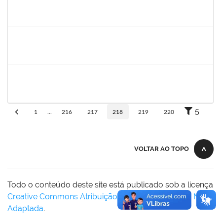
bianca
30/11/-0001
30/11/-0001
Concluído
rosana
30/11/-0001
30/11/-0001
Concluído
frederico
30/11/-0001
30/11/-0001
Concluído
5
1
...
216
217
218
219
220
VOLTAR AO TOPO
Todo o conteúdo deste site está publicado sob a licença
Creative Commons Atribuição-SemDerivações 3.0 Não
Adaptada
.