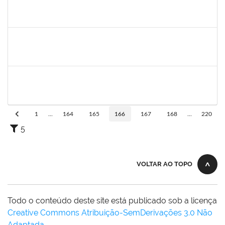
1859339
LUIZ EDUARDO DA SILVA E SILVA
Técnico
23007.00002322/2020-36
05/05/2020
04/08/2020
Concluído
287121
Aida Celeste Silveira Maia
Técnico
23007.00001106/2020-82
04/05/2020
03/08/2020
Concluído
1176749
Fabio Gonçalves Ferreira
Técnico
23007.00001633/2020-15
04/05/2020
03/08/2020
Concluído
1
...
164
165
166
167
168
...
220
5
VOLTAR AO TOPO
Todo o conteúdo deste site está publicado sob a licença
Creative Commons Atribuição-SemDerivações 3.0 Não
Adaptada
.