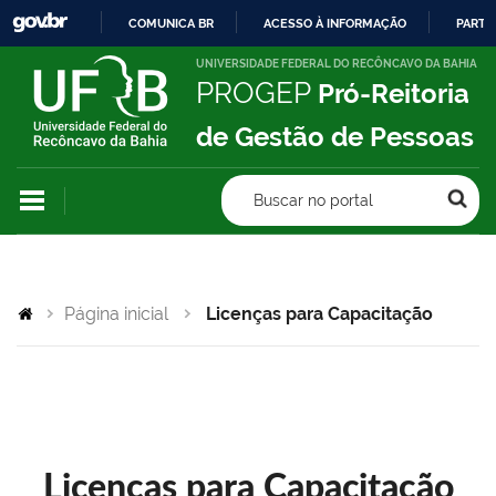
COMUNICA BR
ACESSO À INFORMAÇÃO
PARTI
IR
UNIVERSIDADE FEDERAL DO RECÔNCAVO DA BAHIA
PROGEP
Pró-Reitoria
PARA
O
de Gestão de Pessoas
CONTEÚDO
Buscar no portal
Página inicial
Licenças para Capacitação
Licenças para Capacitação