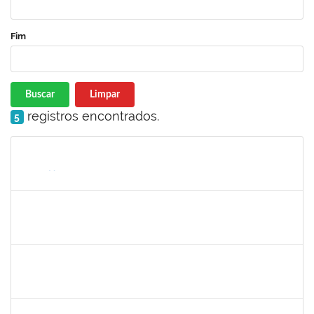
Fim
Buscar
Limpar
registros encontrados.
5
Matrícula
Nome
Cargo
Processo
Início
Fim
Status
2027532
Daniel Ewerton Santos Brito
Técnico
23007.00031737/2020-70
11/05/2020
10/08/2020
Concluído
1753026
Osman de Souza Lemos
Técnico
23007.00028964/2020-57
10/05/2020
09/08/2020
Concluído