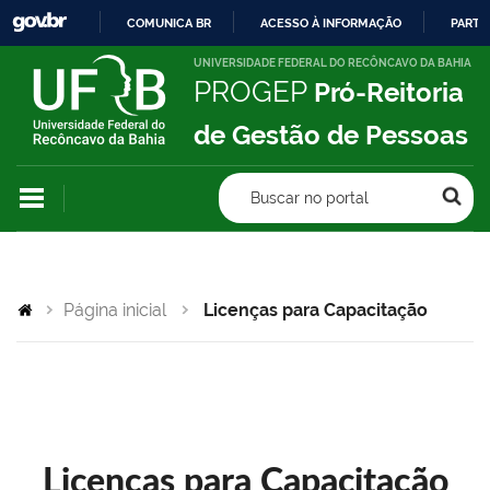
COMUNICA BR
ACESSO À INFORMAÇÃO
PARTI
IR
UNIVERSIDADE FEDERAL DO RECÔNCAVO DA BAHIA
PROGEP
Pró-Reitoria
PARA
O
de Gestão de Pessoas
CONTEÚDO
Buscar no portal
Página inicial
Licenças para Capacitação
Licenças para Capacitação