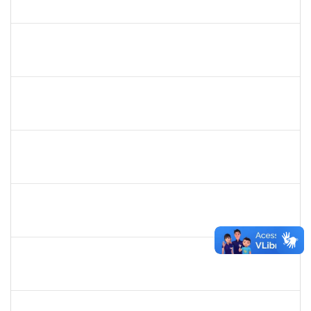
23007.005420/2019-07
25/03/2019
24/06/2019
Concluído
286395
Josefa de Jesus Oliveira
Técnico
23007.00001795/2019-09
25/03/2019
24/05/2019
Concluído
1755063
Juliana das Neves Santos
Técnico
23007.003359/2019-73
18/03/2019
16/04/2019
Concluído
1754476
Fernanda Aguiar Carneiro Martins
Docente
23007.002127/2019-66
18/03/2019
17/06/2019
Concluído
1651330
Ana Rita Santiago
Docente
23007.021409/2018-54
11/03/2019
10/06/2019
Concluído
1733433
Luana Souza Silveira
Técnico
23007.00000783/2019-76
07/03/2019
06/04/2019
Concluído
1759148