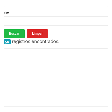
Fim
Buscar
Limpar
registros encontrados.
50
Matrícula
Nome
Cargo
Processo
Início
Fim
Status
1717960
Ana Verônica Rodrigues da Silva
Docente
23007.0006370/2019-62
06/05/2019
04/06/2019
Concluído
1996463
Flaviane Santos de Souza
Técnico
23007.00000066/2019-35
02/05/2019
31/07/2019
Concluído