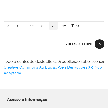
Concluído
flavia
30/11/-0001
30/11/-0001
Concluído
50
1
...
19
20
21
22
VOLTAR AO TOPO
Todo o conteúdo deste site está publicado sob a licença
Creative Commons Atribuição-SemDerivações 3.0 Não
Adaptada
.
Acesso a Informação