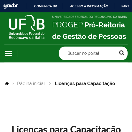
COMUNICA BR
ACESSO À INFORMAÇÃO
PARTI
IR
UNIVERSIDADE FEDERAL DO RECÔNCAVO DA BAHIA
PROGEP
Pró-Reitoria
PARA
O
de Gestão de Pessoas
CONTEÚDO
Buscar no portal
Página inicial
Licenças para Capacitação
Licenças para Capacitação