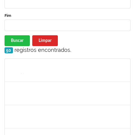
Fim
Buscar
Limpar
registros encontrados.
50
Matrícula
Nome
Cargo
Processo
Início
Fim
Status
1561837
Susana Couto Pimentel
Docente
23007.00013192/2019-71
29/07/2019
26/08/2019
Concluído
1289019
Rosa Cândida Cordeiro
Docente
23007.00011642/2019-17
29/07/2019
29/10/2019
Concluído