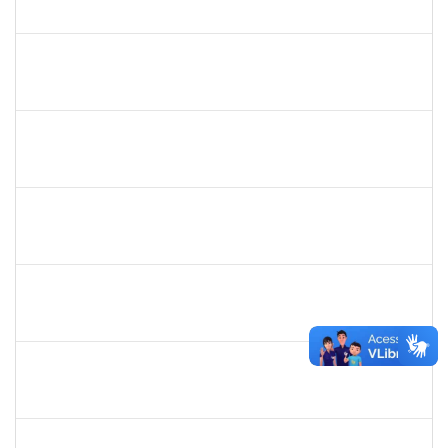
23007.00010479/2019-87
01/07/2019
29/08/2019
Concluído
1715969
Patricia Veiga Nascimento
Docente
23007.00013484/2019-44
29/06/2019
27/09/2019
Concluído
279567
Benedita Conceição dos Santos
Técnico
23007.00011321/2019-51
17/06/2019
14/09/2019
Concluído
1838442
Vitória Caroline da Silva Porto
Técnico
23007.00012678/2019-78
17/06/2019
26/07/2019
Concluído
1755265
Karina de Sousa Silva
Técnico
23007.00010003/2019-38
17/06/2019
31/07/2019
Concluído
1760178
Ismael Jacob Dal Zot Jr.
Técnico
230070006376/2019-94
10/06/2019
07/09/2019
Concluído
1730964