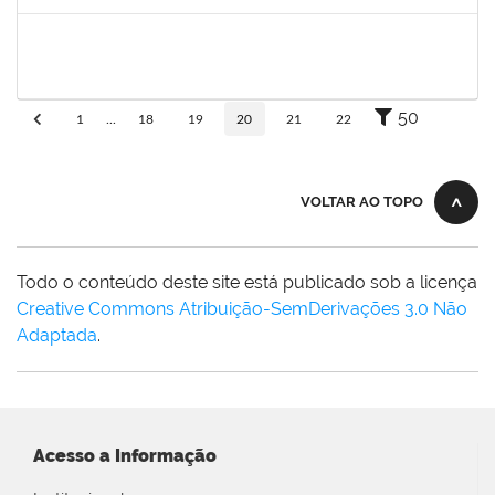
Concluído
Maria Bárbara Gonçalves
Técnico
23007.0003590/2019-44
06/05/2019
04/06/2019
Concluído
50
1
...
18
19
20
21
22
VOLTAR AO TOPO
Todo o conteúdo deste site está publicado sob a licença
Creative Commons Atribuição-SemDerivações 3.0 Não
Adaptada
.
Acesso a Informação