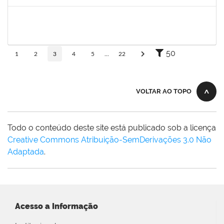
Concluído
2257968
TAIANE OLIVEIRA MENEZES LEITE
Técnico
23007.00011055/2025-37
25/06/2025
24/07/2025
Concluído
50
1
2
3
4
5
...
22
VOLTAR AO TOPO
Todo o conteúdo deste site está publicado sob a licença
Creative Commons Atribuição-SemDerivações 3.0 Não
Adaptada
.
Acesso a Informação