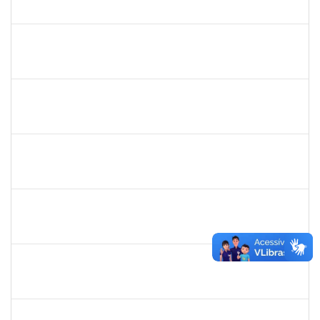
23007.00012878/2025-92
04/08/2025
01/11/2025
Concluído
1477484
CLAUDIO ANTONIO FARIA VARGAS
Técnico
23007.00008722/2025-75
04/08/2025
02/09/2025
Concluído
2257476
IDELVANDRO FERRAZ RIBEIRO JUNIOR
Técnico
23007.00018330/2024-40
04/08/2025
03/10/2025
Concluído
2257598
RAPHAEL LIMA COSTA
Técnico
23007.00010619/2025-72
01/08/2025
29/08/2025
Concluído
1333744
JOSE RAIMUNDO DE JESUS SANTOS
Docente
23007.00008515/2025-38
01/08/2025
29/10/2025
Concluído
2257966
CECILIA NASCIMENTO PIRES
Técnico
23007.00000327/2025-51
30/07/2025
29/08/2025
Concluído
1165758