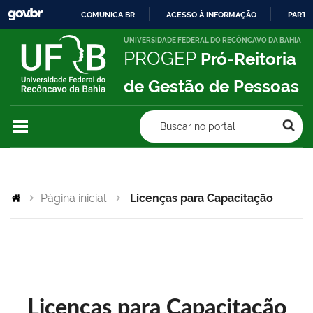
COMUNICA BR
ACESSO À INFORMAÇÃO
PARTI
IR
UNIVERSIDADE FEDERAL DO RECÔNCAVO DA BAHIA
PROGEP
Pró-Reitoria
PARA
O
de Gestão de Pessoas
CONTEÚDO
Buscar no portal
Página inicial
Licenças para Capacitação
Licenças para Capacitação