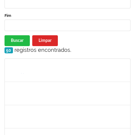
Fim
Buscar
Limpar
registros encontrados.
50
Matrícula
Nome
Cargo
Processo
Início
Fim
Status
287121
AIDA CELESTE SILVEIRA MAIA
Técnico
23007.00016902/2025-84
04/09/2025
19/09/2025
Concluído
1381835
JULIO ELOISIO BRANDAO DA SILVA
Docente
23007.00008877/2025-61
02/09/2025
30/11/2025
Concluído