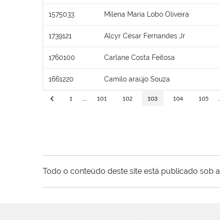
1575033
Milena Maria Lobo Oliveira
1739121
Alcyr César Fernandes Jr
1760100
Carlane Costa Feitosa
1661220
Camilo araújo Souza
1
...
101
102
103
104
105
.
Todo o conteúdo deste site está publicado sob a