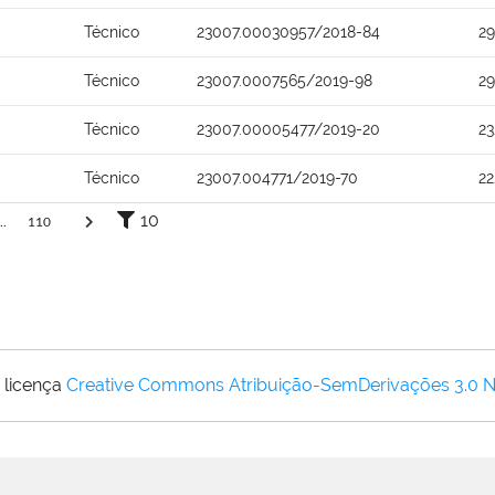
Técnico
23007.00030957/2018-84
2
Técnico
23007.0007565/2019-98
2
Técnico
23007.00005477/2019-20
2
Técnico
23007.004771/2019-70
2
10
..
110
 licença
Creative Commons Atribuição-SemDerivações 3.0 