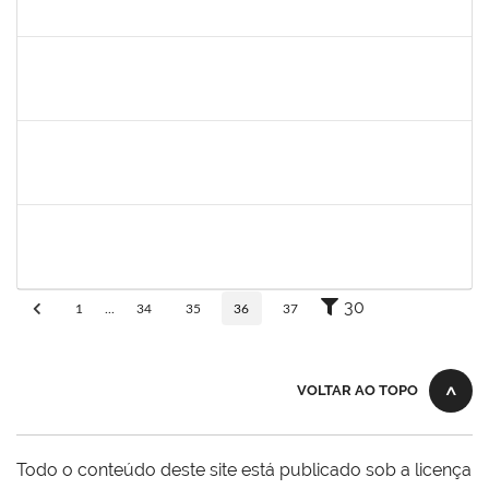
30/11/-0001
30/11/-0001
Concluído
aida
30/11/-0001
30/11/-0001
Concluído
fabricio mor
30/11/-0001
30/11/-0001
Concluído
adriele
30/11/-0001
30/11/-0001
Concluído
30
1
...
34
35
36
37
VOLTAR AO TOPO
Todo o conteúdo deste site está publicado sob a licença