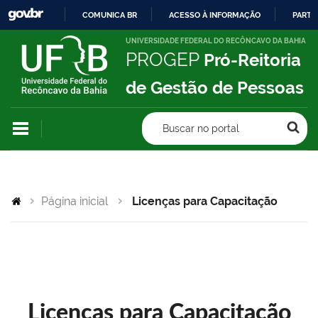
COMUNICA BR
ACESSO À INFORMAÇÃO
PARTI
IR
UNIVERSIDADE FEDERAL DO RECÔNCAVO DA BAHIA
PROGEP
Pró-Reitoria
PARA
O
de Gestão de Pessoas
CONTEÚDO
Buscar no portal
Página inicial
Licenças para Capacitação
Licenças para Capacitação