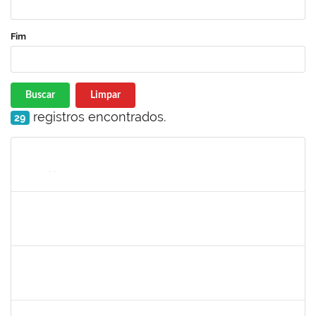
Fim
Buscar
Limpar
registros encontrados.
29
Matrícula
Nome
Cargo
Processo
Início
Fim
Status
maria fabiana
30/11/-0001
30/11/-0001
Concluído
lelia
30/11/-0001
30/11/-0001
Concluído