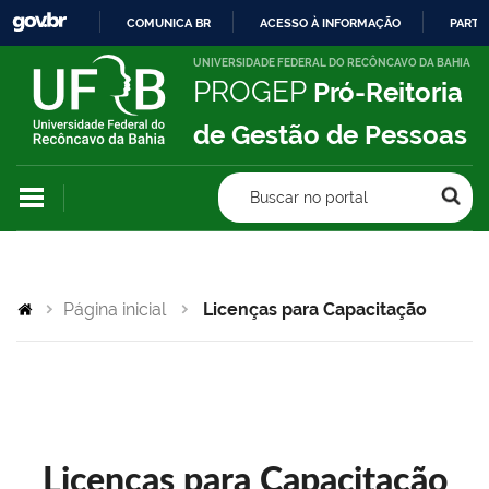
COMUNICA BR
ACESSO À INFORMAÇÃO
PARTI
IR
UNIVERSIDADE FEDERAL DO RECÔNCAVO DA BAHIA
PROGEP
Pró-Reitoria
PARA
O
de Gestão de Pessoas
CONTEÚDO
Buscar no portal
Página inicial
Licenças para Capacitação
Licenças para Capacitação