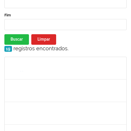
Fim
Buscar
Limpar
registros encontrados.
19
Matrícula
Nome
Cargo
Processo
Início
Fim
Status
jose alipio
30/11/-0001
30/11/-0001
Concluído
23007.00013255/2024-04
30/11/-0001
30/11/-0001
Concluído