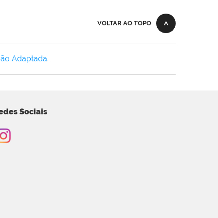
VOLTAR AO TOPO
Não Adaptada
.
edes Sociais