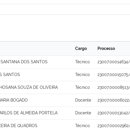
Cargo
Processo
 SANTANA DOS SANTOS
Técnico
23007.00014634/
S SANTOS
Técnico
23007.00015075
HOSANA SOUZA DE OLIVEIRA
Técnico
23007.00008513
MARIA BOGADO
Docente
23007.00006022
ARLOS DE ALMEIDA PORTELA
Docente
23007.00013042
XEIRA DE QUADROS
Técnico
23007.00002962