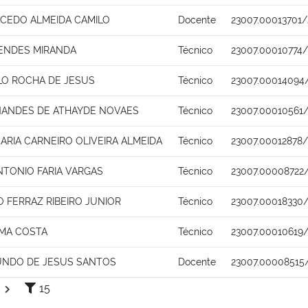
ACEDO ALMEIDA CAMILO
Docente
23007.00013701/
MENDES MIRANDA
Técnico
23007.00010774
ALO ROCHA DE JESUS
Técnico
23007.00014094
NANDES DE ATHAYDE NOVAES
Técnico
23007.00010561
ARIA CARNEIRO OLIVEIRA ALMEIDA
Técnico
23007.00012878/
NTONIO FARIA VARGAS
Técnico
23007.00008722
 FERRAZ RIBEIRO JUNIOR
Técnico
23007.00018330
IMA COSTA
Técnico
23007.00010619/
UNDO DE JESUS SANTOS
Docente
23007.00008515
15