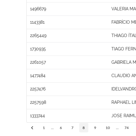
1496679
VALERIA M
1143381
FABRÍCIO 
2265449
THIAGO ÍT
1730935
TIAGO FER
2261057
GABRIELA M
1477484
CLAUDIO A
2257476
IDELVANDRO
2257598
RAPHAEL L
1333744
JOSE RAIM
1
...
6
7
8
9
10
...
74